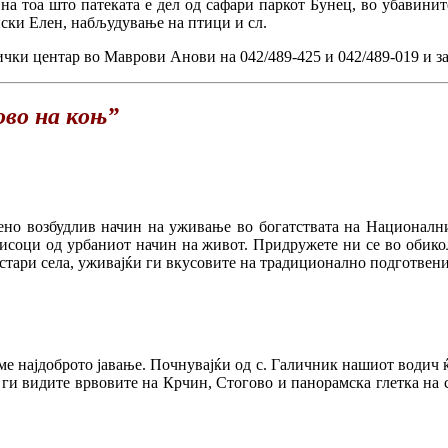
на тоа што патеката е дел од сафари паркот Бунец, во убавинит
ски Елен, набљудување на птици и сл.
тички центар во Маврови Анови на 042/489-425 и 042/489-019 и з
во на коњ”
ено возбудлив начин на уживање во богатствата на Национални
итисоци од урбаниот начин на живот. Придружете ни се во обик
стари села, уживајќи ги вкусовите на традиционално подготвени
ме најдоброто јавање. Почнувајќи од с. Галичник нашиот водич ќ
да ги видите врвовите на Крчин, Стогово и панорамска глетка на