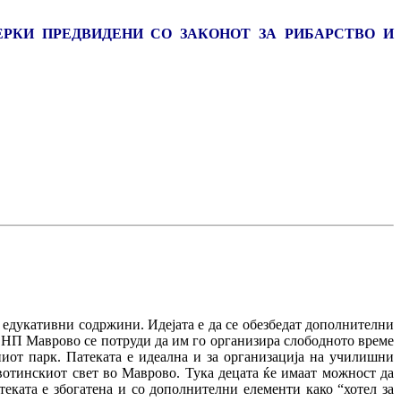
РКИ ПРЕДВИДЕНИ CО ЗАКОНОТ ЗА РИБАРСТВО И
 едукативни содржини. Идејата е да се обезбедат дополнителни
н НП Маврово се потруди да им го организира слободното време
иот парк. Патеката е идеална и за организација на училишни
отинскиот свет во Маврово. Тука децата ќе имаат можност да
еката е збогатена и со дополнителни елементи како “хотел за