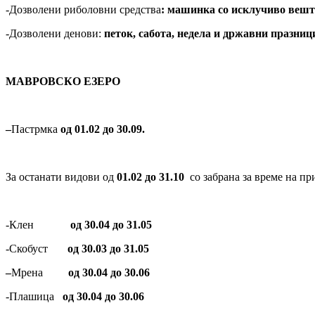
-Дозволени риболовни средства
: машинка со исклучиво веш
-Дозволени денови:
петок, сабота, недела и државни празниц
МАВРОВСКО ЕЗЕРО
–
Пастрмка
од 01.02 до 30.09.
За останати видови од
01.02 до 31.10
со забрана за време на пр
-Клен
од 30.04 до 31.05
-Скобуст
од 30.03 до 31.05
–
Мрена
од 30.04 до 30.06
-Плашица
од 30.04 до 30.06