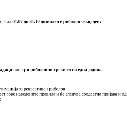
и
, а од
01.07 до 31.10 дозволен е риболов секој ден;
јадици
или
три риболовни трски со по една јадица.
итимација за рекреативен риболов
ат горе наведените правила и ќе следува соодветна пријава и од
: