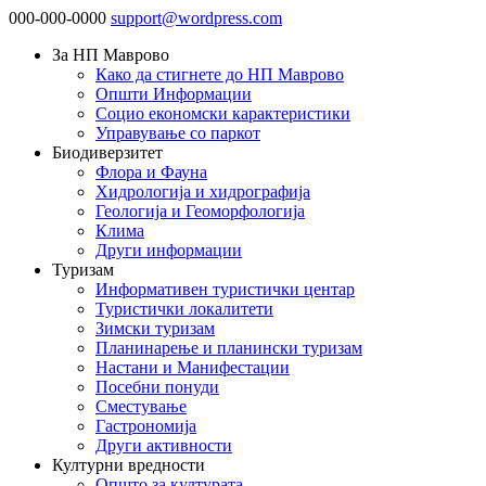
000-000-0000
support@wordpress.com
За НП Маврово
Како да стигнете до НП Маврово
Општи Информации
Социо економски карактеристики
Управување со паркот
Биодиверзитет
Флора и Фауна
Хидрологија и хидрографија
Геологија и Геоморфологија
Клима
Други информации
Туризам
Информативен туристички центар
Туристички локалитети
Зимски туризам
Планинарење и планински туризам
Настани и Манифестации
Посебни понуди
Сместување
Гастрономија
Други активности
Културни вредности
Општо за културата