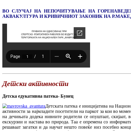
ВО СЛУЧАЈ НА НЕПОЧИТУВАЊЕ НА ГОРЕНАВЕДЕ
АКВАКУЛТУРА И КРИВИЧНИОТ ЗАКОНИК НА Р.МАК
Детски активности
Детска едукативна патека- Бунец
Детската патека е иницијатива на Национ
активности за најмладите посетители на паркот за кои во мом
на дечињата додека нивните родители се опуштаат, скијаат,
екскурзии и настава во природа. Таа е опремена со информа
решаваат загатки и да научат нешто повеќе низ посебно конц