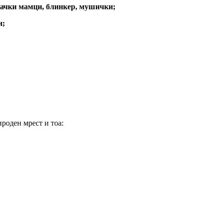
тачки мамци, блинкер, мушички;
и;
ироден мрест и тоа: