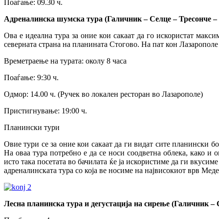
Поаѓање: 09.30 ч.
Адреналинска шумска тура (Галичник – Селце – Тресонче – 
Ова е идеална тура за оние кои сакаат да го искористат макс
северната страна на планината Стогово. На пат кон Лазарополе
Времетраење на турата: околу 8 часа
Поаѓање: 9:30 ч.
Одмор: 14.00 ч. (Ручек во локален ресторан во Лазарополе)
Пристигнување: 19:00 ч.
Планински тури
Овие тури се за оние кои сакаат да ги видат сите планински б
На оваа тура потребно е да се носи соодветна облека, како и 
исто така посетата во бачилата ќе ја искористиме да ги вкуси
адреналинската тура со која ве носиме на највисокиот врв Меде
Лесна планинска тура и дегустација на сирењe (Галичник 