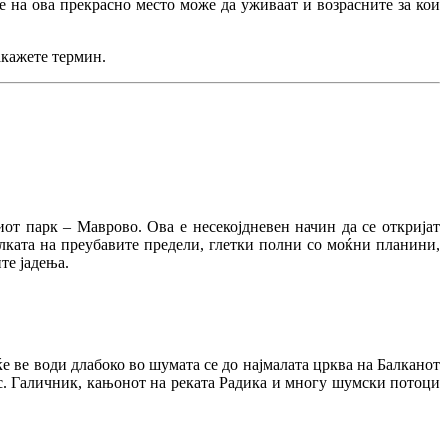
е на ова прекрасно место може да уживаат и возрасните за кои
акажете термин.
от парк – Маврово. Ова е несекојдневен начин да се откријат
олката на преубавите предели, глетки полни со моќни планини,
те јадења.
е ве води длабоко во шумата се до најмалата црква на Балканот
 с. Галичник, кањонот на реката Радика и многу шумски потоци