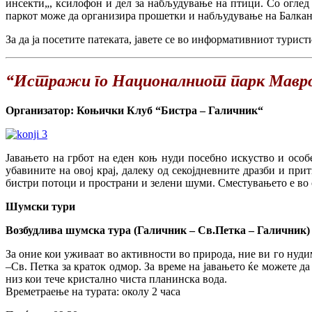
инсекти„, ксилофон и дел за набљудување на птици. Со оглед 
паркот може да организира прошетки и набљудување на Балкан
За да ја посетите патеката, јавете се во информативниот турис
“Истражи го Националниот парк Мавро
Организатор: Коњички Клуб “Бистра – Галичник“
Јавањето на грбот на еден коњ нуди посебно искуство и особ
убавините на овој крај, далеку од секојдневните дразби и пр
бистри потоци и пространи и зелени шуми. Сместувањето е во 
Шумски тури
Возбудлива шумска тура (Галичник – Св.Петка – Галичник)
За оние кои уживаат во активности во природа, ние ви го нуди
–Св. Петка за краток одмор. За време на јавањето ќе можете 
низ кои тече кристално чиста планинска вода.
Времетраење на турата: околу 2 часа