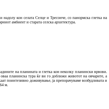
и надолу кон селата Селце и Тресонче, со панормска глетка на
орниот амбиент и старата селска архитектура.
 падините на планината и глетка кон неколку планински врвови.
а оваа планинска тура ќе ви го доближи животот на овчарите, а
акаат поинтезивно доживување, ја препорачуваме возбудливата и
64 м.