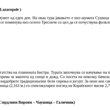
Lazaropole )
имумот од еден ден. На оваа тура јавањето е низ шумата Сушица 
 се поминува низ селото Тресонче со цел да се почуствува фолкл
огатства на планината Бистра. Турата започнува со качување на
опрема за заштита од сонце и дожд. Со посета на неколку бачил
ме најдобрите традиционални бели сирења и јогурт. За оние кои с
ница (2,163 м.) со спектакуларен поглед на Корабскиот масив 2,7
– Смрдливи Вирови – Чаушица – Галичник)