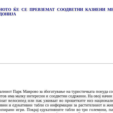
НОТО ЌЕ СЕ ПРЕВЗЕМАТ СООДВЕТНИ КАЗНЕНИ МЕ
ЕДОНИЈА
алниот Парк Маврово за збогатување на туристичката понуда со
ентов има малку интересни и соодветни содржини. На овој начи
 возат велосипед или пак уживаат во прошетките низ националн
тивни и едукативни табли со информации за растителниот и жив
ипирани игри. Покрај едукативните табли во три големини, пат