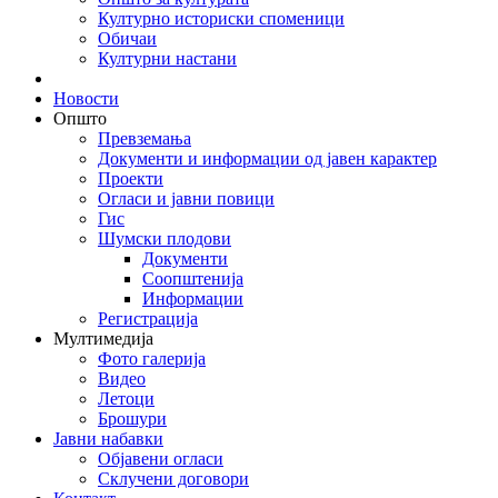
Културно историски споменици
Обичаи
Културни настани
Новости
Општо
Превземања
Документи и информации од јавен карактер
Проекти
Огласи и јавни повици
Гис
Шумски плодови
Документи
Соопштенија
Информации
Регистрација
Мултимедија
Фото галерија
Видео
Летоци
Брошури
Јавни набавки
Објавени огласи
Склучени договори