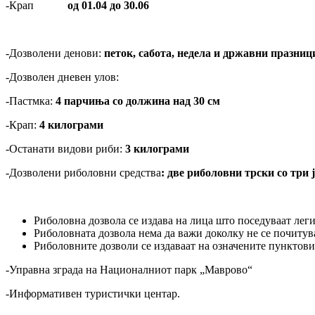
-Крап
од 01.04 до 30.06
-Дозволени денови:
петок, сабота, недела и државни празниц
-Дозволен дневен улов:
-Пастмка:
4 парчиња со должина над 30 см
-Крап:
4 килограми
-Останати видови риби:
3 килограми
-Дозволени риболовни средства
: две риболовни трски со три 
Риболовна дозвола се издава на лица што поседуваат лег
Риболовната дозвола нема да важи доколку не се почитува
Риболовните дозволи се издаваат на означените пунктови
-Управна зграда на Националниот парк „Маврово“
-Информативен туристички центар.