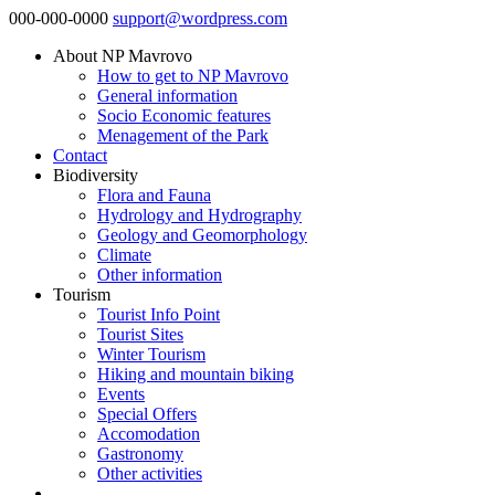
000-000-0000
support@wordpress.com
About NP Mavrovo
How to get to NP Mavrovo
General information
Socio Economic features
Menagement of the Park
Contact
Biodiversity
Flora and Fauna
Hydrology and Hydrography
Geology and Geomorphology
Climate
Other information
Tourism
Tourist Info Point
Tourist Sites
Winter Tourism
Hiking and mountain biking
Events
Special Offers
Accomodation
Gastronomy
Other activities