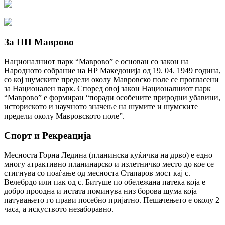
За НП Маврово
Националниот парк “Маврово” е основан со закон на
Народното собрание на НР Македонија од 19. 04. 1949 година,
со кој шумските предели околу Мавровско поле се прогласени
за Национален парк. Според овој закон Националниот парк
“Маврово” е формиран “поради особените природни убавини,
историското и научното значење на шумите и шумските
предели околу Мавровското поле”.
Спорт и Рекреација
Месноста Горна Ледина (планинска куќичка на дрво) е едно
многу атрактивно планинарско и излетничко место до кое се
стигнува со поаѓање од месноста Стапаров мост кај с.
Велебрдо или пак од с. Битуше по обележана патека која е
добро проодна и истата поминува низ борова шума која
патувањето го прави посебно пријатно. Пешачењето е околу 2
часа, а искуството незаборавно.