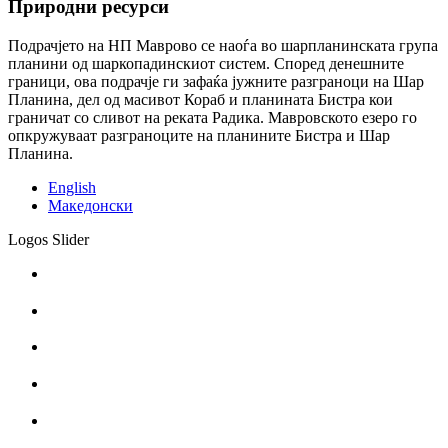
Природни ресурси
Подрачјето на НП Маврово се наоѓа во шарпланинската група
планини од шаркопадинскиот систем. Според денешните
граници, ова подрачје ги зафаќа јужните разграноци на Шар
Планина, дел од масивот Кораб и планината Бистра кои
граничат со сливот на реката Радика. Мавровското езеро го
опкружуваат разграноците на планините Бистра и Шар
Планина.
English
Македонски
Logos Slider