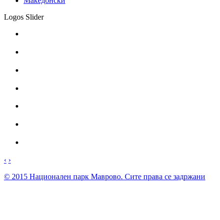
Македонски
Logos Slider
‹
›
© 2015 Национален парк Mаврово. Сите права се задржани