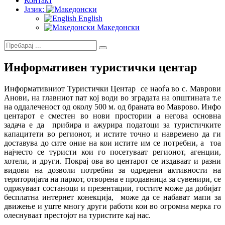
Контакт
Јазик:
English
Македонски
Информативен туристички центар
Информативниот Туристички Центар се наоѓа во с. Маврови
Анови, на главниот пат кој води во зградата на општината т.е
на оддалеченост од околу 500 м. од браната во Маврово. Инфо
центарот е сместен во нови простории а негова основна
задача е да прибира и ажурира податоци за туристичките
капацитети во регионот, и истите точно и навремено да ги
доставува до сите оние на кои истите им се потребни, а тоа
најчесто се туристи кои го посетуваат регионот, агенции,
хотели, и други. Покрај ова во центарот се издаваат и разни
видови на дозволи потребни за одредени активности на
територијата на паркот, отворена е продавница за сувенири, се
одржуваат состаноци и презентации, гостите може да добијат
бесплатна интернет конекција, може да се набават мапи за
движење и уште многу други работи кои во огромна мерка го
олеснуваат престојот на туристите кај нас.