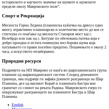
историското и научното значење на шумите и шумските
предели околу Мавровското поле”.
Спорт и Рекреација
Месноста Горна Ледина (планинска куќичка на дрво) е едно
многу атрактивно планинарско и излетничко место до кое се
стигнува со поаѓање од месноста Стапаров мост кај с.
Велебрдо или пак од с. Битуше по обележана патека која е
добро проодна и истата поминува низ борова шума која
патувањето го прави посебно пријатно. Пешачењето е околу 2
часа, а искуството незаборавно.
Природни ресурси
Подрачјето на НП Маврово се наоѓа во шарпланинската група
планини од шаркопадинскиот систем. Според денешните
граници, ова подрачје ги зафаќа јужните разграноци на Шар
Планина, дел од масивот Кораб и планината Бистра кои
граничат со сливот на реката Радика. Мавровското езеро го
опкружуваат разграноците на планините Бистра и Шар
Планина.
English