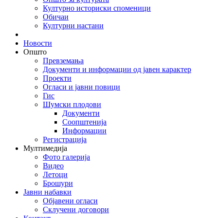
Културно историски споменици
Обичаи
Културни настани
Новости
Општо
Превземања
Документи и информации од јавен карактер
Проекти
Огласи и јавни повици
Гис
Шумски плодови
Документи
Соопштенија
Информации
Регистрација
Мултимедија
Фото галерија
Видео
Летоци
Брошури
Јавни набавки
Објавени огласи
Склучени договори