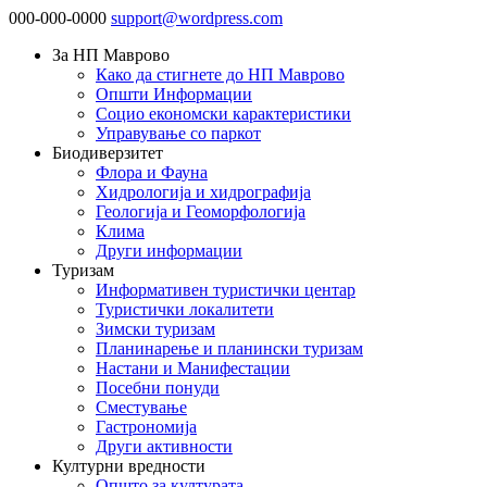
000-000-0000
support@wordpress.com
За НП Маврово
Како да стигнете до НП Маврово
Општи Информации
Социо економски карактеристики
Управување со паркот
Биодиверзитет
Флора и Фауна
Хидрологија и хидрографија
Геологија и Геоморфологија
Клима
Други информации
Туризам
Информативен туристички центар
Туристички локалитети
Зимски туризам
Планинарење и планински туризам
Настани и Манифестации
Посебни понуди
Сместување
Гастрономија
Други активности
Културни вредности
Општо за културата