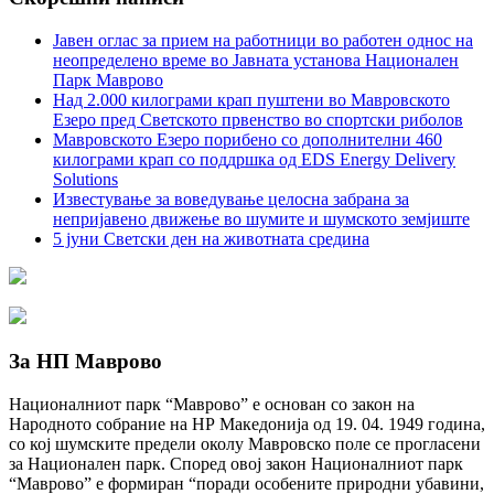
Јавен оглас за прием на работници во работен однос на
неопределено време во Јавната установа Национален
Парк Маврово
Над 2.000 килограми крап пуштени во Мавровското
Езеро пред Светското првенство во спортски риболов
Мавровското Езеро порибено со дополнителни 460
килограми крап со поддршка од EDS Energy Delivery
Solutions
Известување за воведување целосна забрана за
непријавено движење во шумите и шумското земјиште
5 јуни Светски ден на животната средина
За НП Маврово
Националниот парк “Маврово” е основан со закон на
Народното собрание на НР Македонија од 19. 04. 1949 година,
со кој шумските предели околу Мавровско поле се прогласени
за Национален парк. Според овој закон Националниот парк
“Маврово” е формиран “поради особените природни убавини,