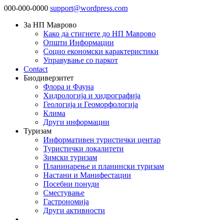
000-000-0000
support@wordpress.com
За НП Маврово
Како да стигнете до НП Маврово
Општи Информации
Социо економски карактеристики
Управување со паркот
Contact
Биодиверзитет
Флора и Фауна
Хидрологија и хидрографија
Геологија и Геоморфологија
Клима
Други информации
Туризам
Информативен туристички центар
Туристички локалитети
Зимски туризам
Планинарење и планински туризам
Настани и Манифестации
Посебни понуди
Сместување
Гастрономија
Други активности