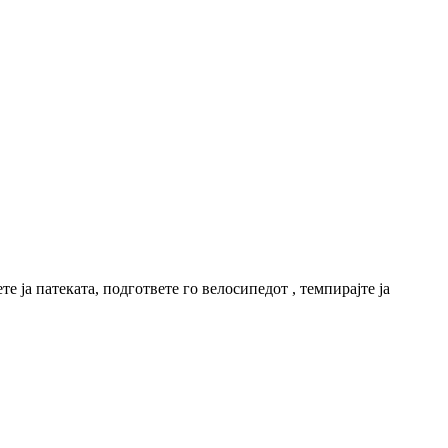
 ја патеката, подгответе го велосипедот , темпирајте ја