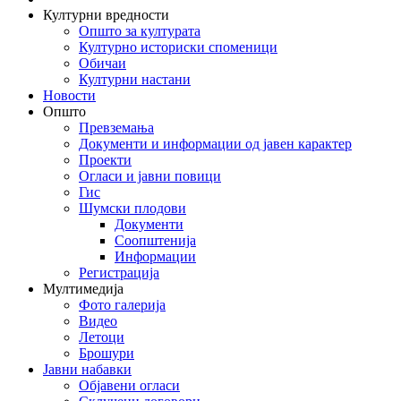
Културни вредности
Општо за културата
Културно историски споменици
Обичаи
Културни настани
Новости
Општо
Превземања
Документи и информации од јавен карактер
Проекти
Огласи и јавни повици
Гис
Шумски плодови
Документи
Соопштенија
Информации
Регистрација
Мултимедија
Фото галерија
Видео
Летоци
Брошури
Јавни набавки
Објавени огласи