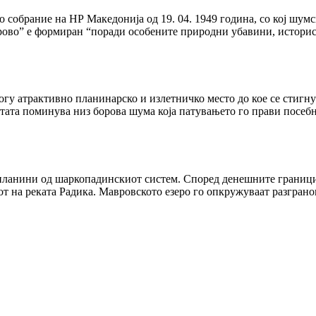
собрание на НР Македонија од 19. 04. 1949 година, со кој шумс
ово” е формиран “поради особените природни убавини, историс
гу атрактивно планинарско и излетничко место до кое се стигну
стата поминува низ борова шума која патувањето го прави посебн
планини од шаркопадинскиот систем. Според денешните граници,
вот на реката Радика. Мавровското езеро го опкружуваат разгра