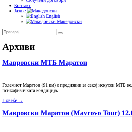
Склучени договори
Контакт
Јазик:
English
Македонски
Архиви
Мавровски МТБ Маратон
Големиот Маратон (91 км) е предизвик за секој искусен МТБ вел
психофизичката кондиција.
Повеќе →
Мавровски Маратон (Mavrovo Tour) 12.