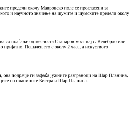
ките предели околу Мавровско поле се прогласени за
кото и научното значење на шумите и шумските предели околу
ва со поаѓање од месноста Стапаров мост кај с. Велебрдо или
о пријатно. Пешачењето е околу 2 часа, а искуството
 ова подрачје ги зафаќа јужните разграноци на Шар Планина,
ноците на планините Бистра и Шар Планина.