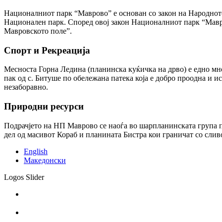
Националниот парк “Маврово” е основан со закон на Народното 
Национален парк. Според овој закон Националниот парк “Мавр
Мавровското поле”.
Спорт и Рекреација
Месноста Горна Ледина (планинска куќичка на дрво) е едно мно
пак од с. Битуше по обележана патека која е добро проодна и и
незаборавно.
Природни ресурси
Подрачјето на НП Маврово се наоѓа во шарпланинската група 
дел од масивот Кораб и планината Бистра кои граничат со сли
English
Македонски
Logos Slider