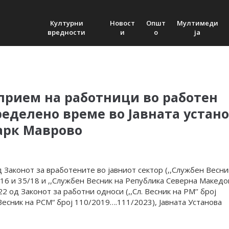
Културни
Новост
Општ
Мултимеди
вредности
и
о
ја
 прием на работници во работен
ределено време во Јавната устан
арк Маврово
 Законот за вработените во јавниот сектор (,,Службен Весни
/16 и 35/18 и ,,Службен Весник на Република Северна Македо
22 од Законот за работни односи (,,Сл. Весник на РМ’’ број
есник на РСМ“ број 110/2019….111/2023), Јавната Установа