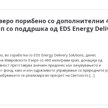
зеро порибено со дополнителни 
 со поддршка од EDS Energy Deli
, во соработка со EDS Energy Delivery Solutions, денес
а Мавровското Езеро со 460 килограми крап, донација од
ивност претставува значаен придонес кон зачувувањето и
т фонд, како и кон одржливото управување со природните р
ибувањето се реализира во пресрет на Светското […]