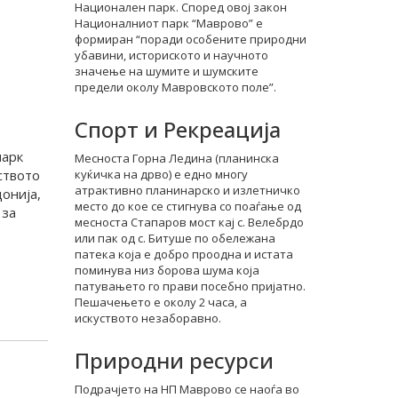
Национален парк. Според овој закон
а
Националниот парк “Маврово” е
формиран “поради особените природни
убавини, историското и научното
значење на шумите и шумските
предели околу Мавровското поле”.
Спорт и Рекреација
парк
Месноста Горна Ледина (планинска
ството
куќичка на дрво) е едно многу
атрактивно планинарско и излетничко
онија,
место до кое се стигнува со поаѓање од
 за
месноста Стапаров мост кај с. Велебрдо
или пак од с. Битуше по обележана
патека која е добро проодна и истата
поминува низ борова шума која
патувањето го прави посебно пријатно.
Пешачењето е околу 2 часа, а
искуството незаборавно.
Природни ресурси
Подрачјето на НП Маврово се наоѓа во