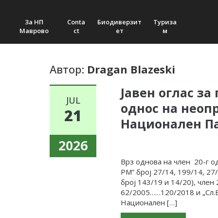
За НП
Conta
Биодиверзит
Туриза
Маврово
ct
ет
м
Автор:
Dragan Blazeski
Јавен оглас за
JUL
однос на неоп
21
Национален П
2026
Врз однова на член 20-г од
РМ” број 27/14, 199/14, 27
број 143/19 и 14/20), член 
62/2005……120/2018 и „Сл.В
Национален […]