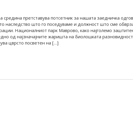
а средина претставува потсетник за нашата заедничка одго
то наследство што го поседуваме и должност што сме обврз
ерации. Националниот парк Маврово, како најголемо заштите
едно од најзначајните жаришта на биолошката разновидност
ува цврсто посветен на […]