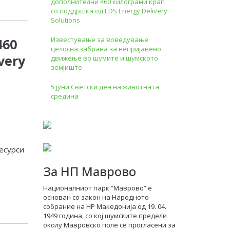
дополнителни 460 килограми крап
со поддршка од EDS Energy Delivery
Solutions
Известување за воведување
460
целосна забрана за непријавено
very
движење во шумите и шумското
земјиште
5 јуни Светски ден на животната
средина
есурси
За НП Маврово
Националниот парк “Маврово” е
основан со закон на Народното
собрание на НР Македонија од 19. 04.
1949 година, со кој шумските предели
околу Мавровско поле се прогласени за