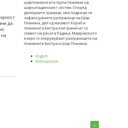
шарпланинската група планини од
шаркопадинскиот систем. Според
денешните граници, ова подрачје ги
ворност
зафаќа јужните разграноци на Шар
ани да
Планина, дел од масивот Кораб и
планината Бистра кои граничат со
но
сливот на реката Радика. Мавровското
 на
езеро го опкружуваат разграноците на
планините Бистра и Шар Планина.
English
Македонски
›