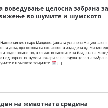
а воведување целосна забрана з
движење во шумите и шумското
 Националниот парк Маврово, Јавната установа Национален 
вноста дека, врз основа на согласноста издадена од Министер
о и водостопанство, а согласно насоките на Владата на Макед
ст од појава на шумски пожари се воведува целосна забрана
умите и шумското земјиште.
[…]
и ден на животната средина