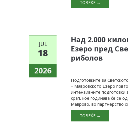
ПОВЕЌЕ →
Над 2.000 кил
JUL
Езеро пред Св
18
риболов
2026
Подготовките за Светското
– Мавровското Езеро повто
интензивните подготовки з
крап, кое годинава ќе се 
Маврово, во партнерство со
ПОВЕЌЕ →