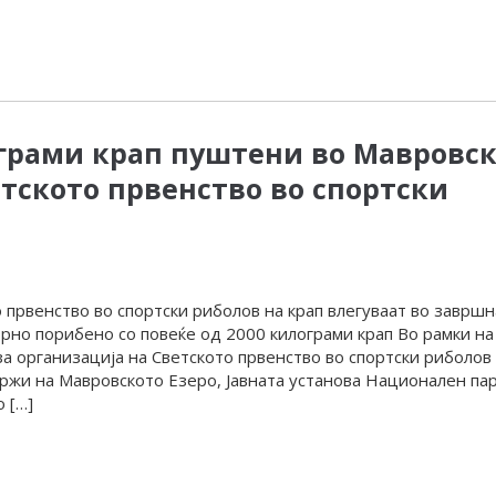
ограми крап пуштени во Мавровс
етското првенство во спортски
 првенство во спортски риболов на крап влегуваат во завршн
рно порибено со повеќе од 2000 килограми крап Во рамки на
а организација на Светското првенство во спортски риболов
одржи на Мавровското Езеро, Јавната установа Национален па
 […]