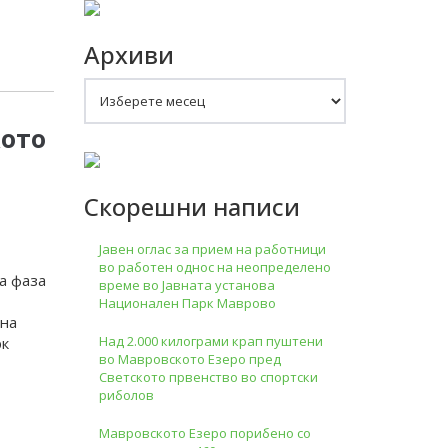
Архиви
Архиви
кото
Скорешни написи
Јавен оглас за прием на работници
во работен однос на неопределено
а фаза
време во Јавната установа
Национален Парк Маврово
 на
Над 2.000 килограми крап пуштени
рк
во Мавровското Езеро пред
Светското првенство во спортски
риболов
Мавровското Езеро порибено со