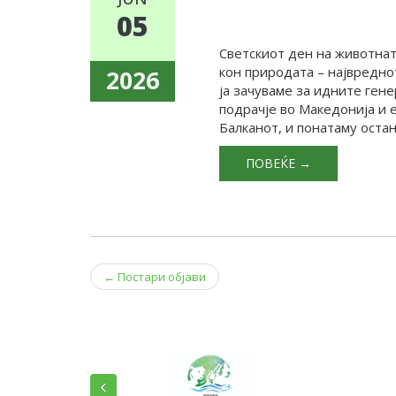
05
Светскиот ден на животнат
кон природата – највредно
2026
ја зачуваме за идните ген
подрачје во Македонија и 
Балканот, и понатаму остан
ПОВЕЌЕ →
Post
←
Постари објави
navigation
‹