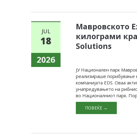
Мавровското Е
JUL
килограми крап
18
Solutions
2026
ЈУ Национален парк Маврово
реализираше порибување н
компанијата EDS. Оваа акт
унапредувањето на рибнио
во Националниот парк. Пор
ПОВЕЌЕ →