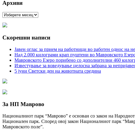
Архиви
Архиви
Скорешни написи
Јавен оглас за прием на работници во работен однос на 
Над 2.000 килограми крап пуштени во Мавровското Езеро
Мавровското Езеро порибено со дополнителни 460 килогра
Известување за воведување целосна забрана за непријав
5 јуни Светски ден на животната средина
За НП Маврово
Националниот парк “Маврово” е основан со закон на Народното 
Национален парк. Според овој закон Националниот парк “Мавр
Мавровското поле”.