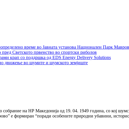
неопределено време во Јавната установа Национален Парк Мавро
 пред Светското првенство во спортски риболов
ми крап со поддршка од EDS Energy Delivery Solutions
ено движење во шумите и шумското земјиште
собрание на НР Македонија од 19. 04. 1949 година, со кој шумс
ово” е формиран “поради особените природни убавини, историс