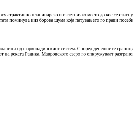
гу атрактивно планинарско и излетничко место до кое се стигну
стата поминува низ борова шума која патувањето го прави посебн
планини од шаркопадинскиот систем. Според денешните граници,
вот на реката Радика. Мавровското езеро го опкружуваат разгра