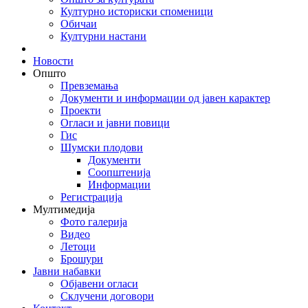
Културно историски споменици
Обичаи
Културни настани
Новости
Општо
Превземања
Документи и информации од јавен карактер
Проекти
Огласи и јавни повици
Гис
Шумски плодови
Документи
Соопштенија
Информации
Регистрација
Мултимедија
Фото галерија
Видео
Летоци
Брошури
Јавни набавки
Објавени огласи
Склучени договори