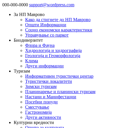
000-000-0000
support@wordpress.com
За НП Маврово
Како да стигнете до НП Маврово
Општи Информации
Социо економски карактеристики
Управување со паркот
Биодиверзитет
Флора и Фауна
Хидрологија и хидрографија
Геологија и Геоморфологија
Клима
Други информации
Туризам
Информативен туристички центар
Туристички локалитети
Зимски туризам
Планинарење и планински туризам
Настани и Манифестации
Посебни понуди
Сместување
Гастрономија
Други активности
Културни вредности
Општо за културата