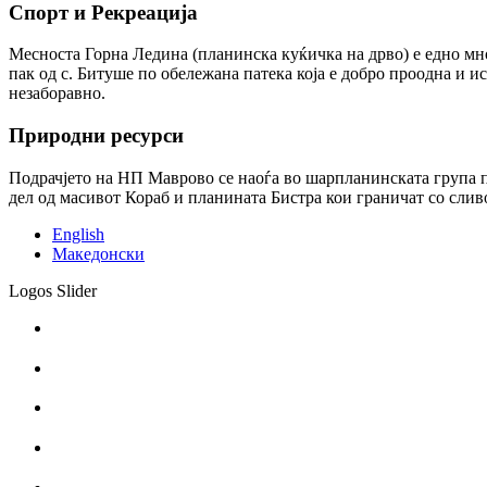
Спорт и Рекреација
Месноста Горна Ледина (планинска куќичка на дрво) е едно мно
пак од с. Битуше по обележана патека која е добро проодна и и
незаборавно.
Природни ресурси
Подрачјето на НП Маврово се наоѓа во шарпланинската група 
дел од масивот Кораб и планината Бистра кои граничат со сли
English
Македонски
Logos Slider