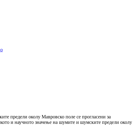
во
ките предели околу Мавровско поле се прогласени за
кото и научното значење на шумите и шумските предели околу