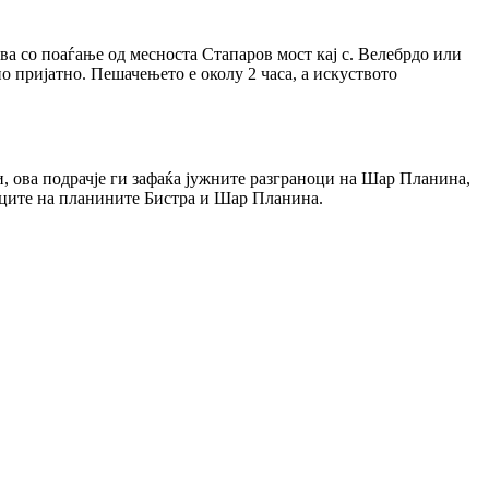
ва со поаѓање од месноста Стапаров мост кај с. Велебрдо или
о пријатно. Пешачењето е околу 2 часа, а искуството
 ова подрачје ги зафаќа јужните разграноци на Шар Планина,
ноците на планините Бистра и Шар Планина.