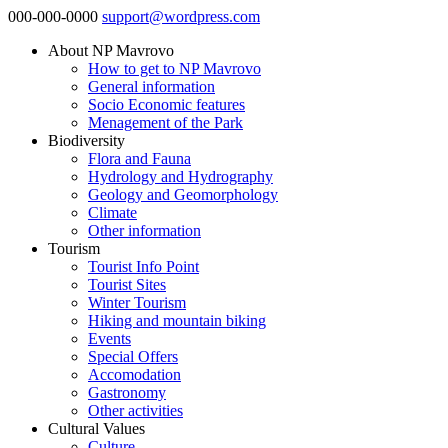
000-000-0000
support@wordpress.com
About NP Mavrovo
How to get to NP Mavrovo
General information
Socio Economic features
Menagement of the Park
Biodiversity
Flora and Fauna
Hydrology and Hydrography
Geology and Geomorphology
Climate
Other information
Tourism
Tourist Info Point
Tourist Sites
Winter Tourism
Hiking and mountain biking
Events
Special Offers
Accomodation
Gastronomy
Other activities
Cultural Values
Culture