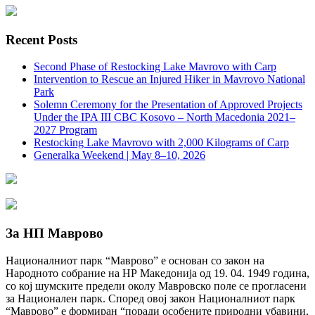
Recent Posts
Second Phase of Restocking Lake Mavrovo with Carp
Intervention to Rescue an Injured Hiker in Mavrovo National
Park
Solemn Ceremony for the Presentation of Approved Projects
Under the IPA III CBC Kosovo – North Macedonia 2021–
2027 Program
Restocking Lake Mavrovo with 2,000 Kilograms of Carp
Generalka Weekend | May 8–10, 2026
За НП Маврово
Националниот парк “Маврово” е основан со закон на
Народното собрание на НР Македонија од 19. 04. 1949 година,
со кој шумските предели околу Мавровско поле се прогласени
за Национален парк. Според овој закон Националниот парк
“Маврово” е формиран “поради особените природни убавини,