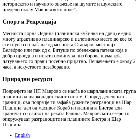
историското и научното значење на шумите и шумските
предели околу Мавровското поле”.
Спорт и Рекреација
Месноста Горна Ледина (планинска куќичка на дрво) е едно
многу атрактивно планинарско и излетничко место до кое се
стигнува со поаѓање од месноста Стапаров мост кај с.
Велебрдо или пак од с. Битуше по обележана патека која е
добро проодна и истата поминува низ борова шума која
патувањето го прави посебно пријатно. Пешачењето е околу 2
часа, а искуството незаборавно.
Природни ресурси
Подрачјето на НП Маврово се наоѓа во шарпланинската група
планини од шаркопадинскиот систем. Според денешните
граници, ова подрачје ги зафаќа јужните разграноци на Шар
Планина, дел од масивот Кораб и планината Бистра кои
граничат со сливот на реката Радика. Мавровското езеро го
опкружуваат разграноците на планините Бистра и Шар
Планина.
English