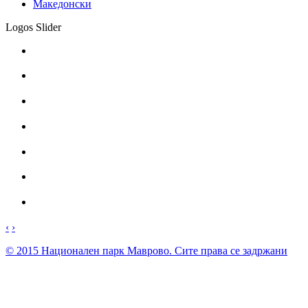
Македонски
Logos Slider
‹
›
© 2015 Национален парк Mаврово. Сите права се задржани