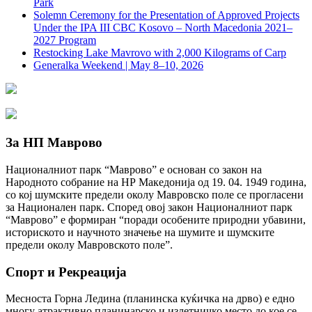
Park
Solemn Ceremony for the Presentation of Approved Projects
Under the IPA III CBC Kosovo – North Macedonia 2021–
2027 Program
Restocking Lake Mavrovo with 2,000 Kilograms of Carp
Generalka Weekend | May 8–10, 2026
За НП Маврово
Националниот парк “Маврово” е основан со закон на
Народното собрание на НР Македонија од 19. 04. 1949 година,
со кој шумските предели околу Мавровско поле се прогласени
за Национален парк. Според овој закон Националниот парк
“Маврово” е формиран “поради особените природни убавини,
историското и научното значење на шумите и шумските
предели околу Мавровското поле”.
Спорт и Рекреација
Месноста Горна Ледина (планинска куќичка на дрво) е едно
многу атрактивно планинарско и излетничко место до кое се