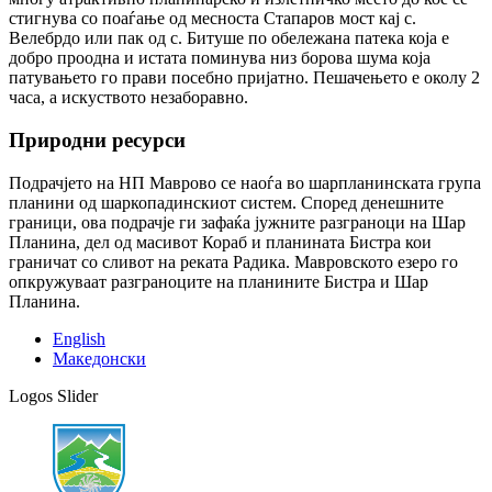
стигнува со поаѓање од месноста Стапаров мост кај с.
Велебрдо или пак од с. Битуше по обележана патека која е
добро проодна и истата поминува низ борова шума која
патувањето го прави посебно пријатно. Пешачењето е околу 2
часа, а искуството незаборавно.
Природни ресурси
Подрачјето на НП Маврово се наоѓа во шарпланинската група
планини од шаркопадинскиот систем. Според денешните
граници, ова подрачје ги зафаќа јужните разграноци на Шар
Планина, дел од масивот Кораб и планината Бистра кои
граничат со сливот на реката Радика. Мавровското езеро го
опкружуваат разграноците на планините Бистра и Шар
Планина.
English
Македонски
Logos Slider