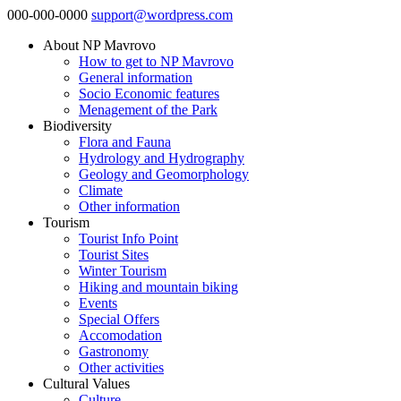
000-000-0000
support@wordpress.com
About NP Mavrovo
How to get to NP Mavrovo
General information
Socio Economic features
Menagement of the Park
Biodiversity
Flora and Fauna
Hydrology and Hydrography
Geology and Geomorphology
Climate
Other information
Tourism
Tourist Info Point
Tourist Sites
Winter Tourism
Hiking and mountain biking
Events
Special Offers
Accomodation
Gastronomy
Other activities
Cultural Values
Culture