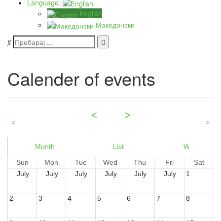
Language:
English
Македонски
Calender of events
<
2026
>
<
>
August
Month
List
Week
Sun
Mon
Tue
Wed
Thu
Fri
Sat
July
July
July
July
July
July
1
2
3
4
5
6
7
8