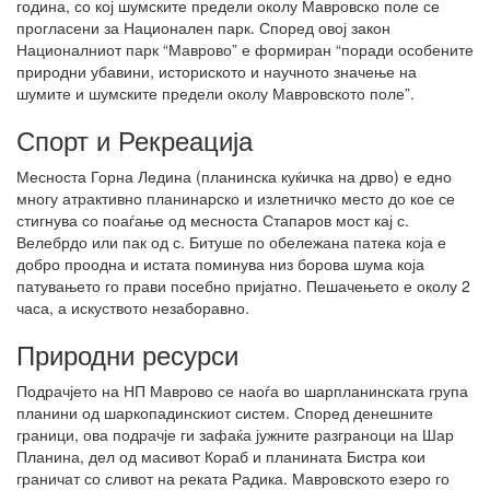
година, со кој шумските предели околу Мавровско поле се
прогласени за Национален парк. Според овој закон
Националниот парк “Маврово” е формиран “поради особените
природни убавини, историското и научното значење на
шумите и шумските предели околу Мавровското поле”.
Спорт и Рекреација
Месноста Горна Ледина (планинска куќичка на дрво) е едно
многу атрактивно планинарско и излетничко место до кое се
стигнува со поаѓање од месноста Стапаров мост кај с.
Велебрдо или пак од с. Битуше по обележана патека која е
добро проодна и истата поминува низ борова шума која
патувањето го прави посебно пријатно. Пешачењето е околу 2
часа, а искуството незаборавно.
Природни ресурси
Подрачјето на НП Маврово се наоѓа во шарпланинската група
планини од шаркопадинскиот систем. Според денешните
граници, ова подрачје ги зафаќа јужните разграноци на Шар
Планина, дел од масивот Кораб и планината Бистра кои
граничат со сливот на реката Радика. Мавровското езеро го