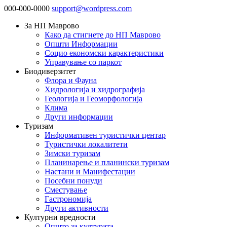
000-000-0000
support@wordpress.com
За НП Маврово
Како да стигнете до НП Маврово
Општи Информации
Социо економски карактеристики
Управување со паркот
Биодиверзитет
Флора и Фауна
Хидрологија и хидрографија
Геологија и Геоморфологија
Клима
Други информации
Туризам
Информативен туристички центар
Туристички локалитети
Зимски туризам
Планинарење и планински туризам
Настани и Манифестации
Посебни понуди
Сместување
Гастрономија
Други активности
Културни вредности
Општо за културата