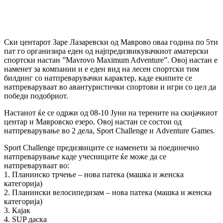
Ски центарот Заре Лазаревски од Маврово оваа година по 5ти
пат го организира еден од најпредизвикувачкиот аматерски
спортски настан ”Mavrovo Maximum Adventure”. Овој настан е
наменет за компании и е еден вид на лесен спортски тим
билдинг со натпреварувачки карактер, каде екипите се
натпреваруваат во авантуристички спортови и игри со цел да
победи подобриот.
Настанот ќе се одржи од 08-10 Јуни на терените на скијачкиот
центар и Мавровско езеро. Овој настан се состои од
натпреварување во 2 дела, Sport Challenge и Adventure Games.
Sport Challenge предизвиците се наменети за поединечно
натпреварување каде учесниците ќе може да се
натпреваруваат во:
1. Планинско трчење – нова патека (машка и женска
категорија)
2. П
ланински велосипедизам – нова патека (машка и женска
категорија)
3. Кајак
4. SUP даска