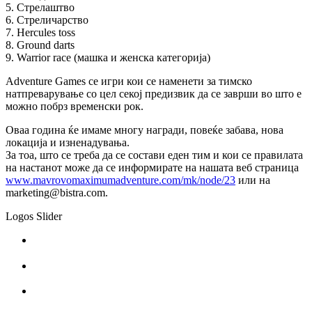
5. Стрелаштво
6. Стреличарство
7. Hercules toss
8. Ground darts
9. Warrior race (машка и женска категорија)
Adventure Games се игри кои се наменети за тимско
натпреварување со цел секој предизвик да се заврши во што е
можно побрз временски рок.
Оваа година ќе имаме многу награди, повеќе забава, нова
локација и изненадувања.
За тоа, што се треба да се состави еден тим и кои се правилата
на настанот може да се информирате на нашата веб страница
www.mavrovomaximumadventur
e.com/mk/node/23
или на
marketing@bistra.com.
Logos Slider