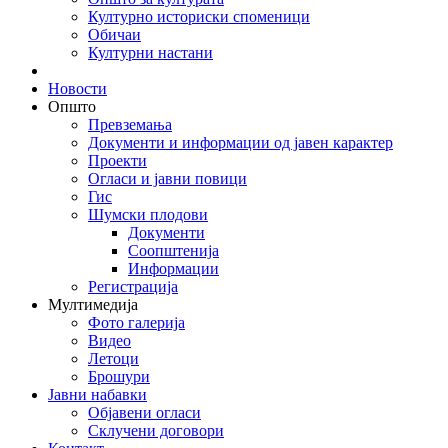
Културно историски споменици
Обичаи
Културни настани
Новости
Општо
Превземања
Документи и информации од јавен карактер
Проекти
Огласи и јавни повици
Гис
Шумски плодови
Документи
Соопштенија
Информации
Регистрација
Мултимедија
Фото галерија
Видео
Летоци
Брошури
Јавни набавки
Објавени огласи
Склучени договори