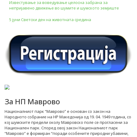
Известување за воведување целосна забрана за
непријавено движење во шумите и шумското земјиште
5 јуни Светски ден на животната средина
За НП Маврово
Националниот парк “Маврово” е основан со закон на
Народното собрание на НР Македонија од 19. 04. 1949 година, со
кој шумските предели околу Мавровско поле се прогласени за
Национален парк. Според овој закон Националниот парк
“Маврово” е формиран “поради особените природни убавини,