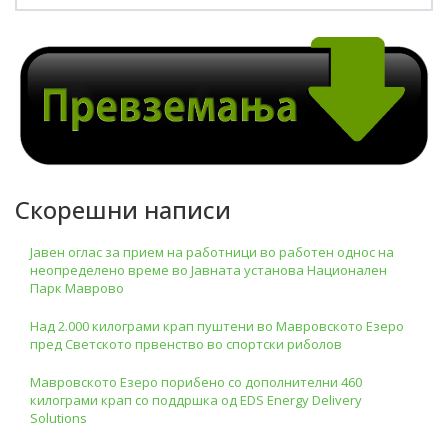
Скорешни написи
Јавен оглас за прием на работници во работен однос на
неопределено време во Јавната установа Национален
Парк Маврово
Над 2.000 килограми крап пуштени во Мавровското Езеро
пред Светското првенство во спортски риболов
Мавровското Езеро порибено со дополнителни 460
килограми крап со поддршка од EDS Energy Delivery
Solutions