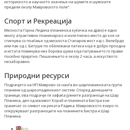
историското и научното значење на шумите и шумските
предели околу Мавровското поле”.
Спорт и Рекреација
Месноста Горна Ледина (планинска куќичка на дрво) е едно
многу атрактивно планинарско и излетничко место до кое се
стигнува со поаѓање од месноста Стапаров мост кај с. Велебрдо
или пак од с. Битуше по обележана патека која е добро проодна
и истата поминува низ борова шума која патувањето го прави
посебно пријатно. Пешачењето е околу 2 часа, а искуството
незаборавно.
Природни ресурси
Подрачјето на НП Маврово се наоѓа во шарпланинската група
планини од шаркопадинскиот систем. Според денешните
граници, ова подрачје ги зафаќа јужните разграноци на Шар
Планина, дел од масивот Кораб и планината Бистра кои
граничат со сливот на реката Радика. Мавровското езеро го
опкружуваат разграноците на планините Бистра и Шар
Планина.
English