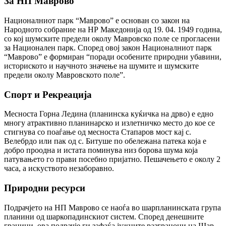
За НП Маврово
Националниот парк “Маврово” е основан со закон на
Народното собрание на НР Македонија од 19. 04. 1949 година,
со кој шумските предели околу Мавровско поле се прогласени
за Национален парк. Според овој закон Националниот парк
“Маврово” е формиран “поради особените природни убавини,
историското и научното значење на шумите и шумските
предели околу Мавровското поле”.
Спорт и Рекреација
Месноста Горна Ледина (планинска куќичка на дрво) е едно
многу атрактивно планинарско и излетничко место до кое се
стигнува со поаѓање од месноста Стапаров мост кај с.
Велебрдо или пак од с. Битуше по обележана патека која е
добро проодна и истата поминува низ борова шума која
патувањето го прави посебно пријатно. Пешачењето е околу 2
часа, а искуството незаборавно.
Природни ресурси
Подрачјето на НП Маврово се наоѓа во шарпланинската група
планини од шаркопадинскиот систем. Според денешните
граници, ова подрачје ги зафаќа јужните разграноци на Шар