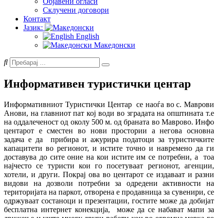
Објавени огласи
Склучени договори
Контакт
Јазик:
English
Македонски
Информативен туристички центар
Информативниот Туристички Центар се наоѓа во с. Маврови
Анови, на главниот пат кој води во зградата на општината т.е
на оддалеченост од околу 500 м. од браната во Маврово. Инфо
центарот е сместен во нови простории а негова основна
задача е да прибира и ажурира податоци за туристичките
капацитети во регионот, и истите точно и навремено да ги
доставува до сите оние на кои истите им се потребни, а тоа
најчесто се туристи кои го посетуваат регионот, агенции,
хотели, и други. Покрај ова во центарот се издаваат и разни
видови на дозволи потребни за одредени активности на
територијата на паркот, отворена е продавница за сувенири, се
одржуваат состаноци и презентации, гостите може да добијат
бесплатна интернет конекција, може да се набават мапи за