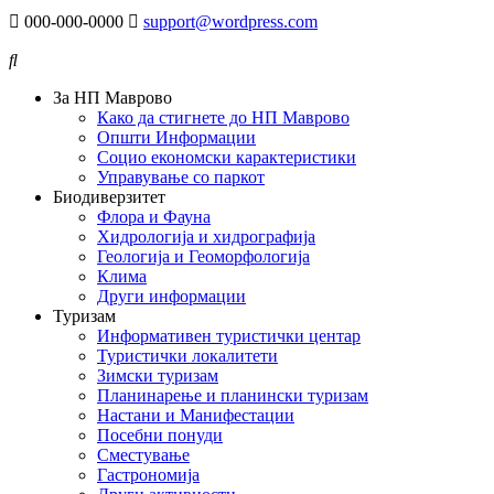
000-000-0000
support@wordpress.com
За НП Маврово
Како да стигнете до НП Маврово
Општи Информации
Социо економски карактеристики
Управување со паркот
Биодиверзитет
Флора и Фауна
Хидрологија и хидрографија
Геологија и Геоморфологија
Клима
Други информации
Туризам
Информативен туристички центар
Туристички локалитети
Зимски туризам
Планинарење и планински туризам
Настани и Манифестации
Посебни понуди
Сместување
Гастрономија