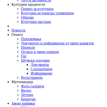
Други активности
Културни вредности
Општо за културата
Културно историски споменици
Обичаи
Културни настани
Новости
Општо
Превземања
Документи и информации од јавен карактер
Проекти
Огласи и јавни повици
Гис
Шумски плодови
Документи
Соопштенија
Информации
Регистрација
Мултимедија
Фото галерија
Видео
Летоци
Брошури
Јавни набавки