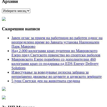
Архиви
Архиви
Скорешни написи
Јавен оглас за прием на работници во работен однос на
неопределено време во Јавната установа Национален
Парк Маврово
Над 2.000 килограми крап пуштени во Мавровското
Езеро пред Светското првенство во спортски риболов
Мавровското Езеро порибено со дополнителни 460
килограми крап со поддршка од EDS Energy Delivery
Solutions
Известување за воведување целосна забрана за
непријавено движење во шумите и шумското земјиште
5 јуни Светски ден на животната средина