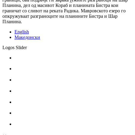
Планина, дел од масивот Кораб и планината Бистра кои
граничат со сливот на реката Радика. Мавровското езеро го
опкружуваат разграноците на планините Бистра и Шар
Планина.
English
Македонски
Logos Slider