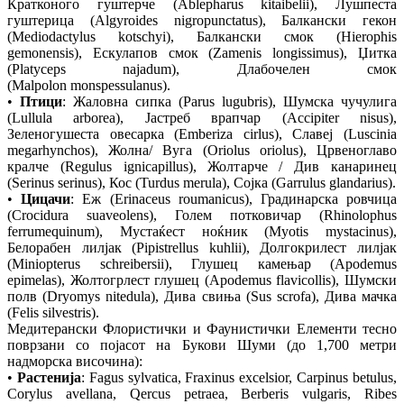
Кратконого гуштерче (Ablepharus kitaibelii), Лушпеста
гуштерица (Algyroides nigropunctatus), Балкански гекон
(Mediodactylus kotschyi), Балкански смок (Hierophis
gemonensis), Ескулапов смок (Zamenis longissimus), Џитка
(Platyceps najadum), Длабочелен смок
(Malpolon monspessulanus).
•
Птици
: Жаловна сипка (Parus lugubris), Шумска чучулига
(Lullula arborea), Јастреб врапчар (Accipiter nisus),
Зеленогушеста овесарка (Emberiza cirlus), Славеј (Luscinia
megarhynchos), Жолна/ Вуга (Oriolus oriolus), Црвеноглаво
кралче (Regulus ignicapillus), Жолтарче / Див канаринец
(Serinus serinus), Кос (Turdus merula), Сојка (Garrulus glandarius).
•
Цицачи
: Еж (Erinaceus roumanicus), Градинарска ровчица
(Crocidura suaveolens), Голем потковичар (Rhinolophus
ferrumequinum), Мустаќест ноќник (Myotis mystacinus),
Белорабен лилјак (Pipistrellus kuhlii), Долгокрилест лилјак
(Miniopterus schreibersii), Глушец камењар (Apodemus
epimelas), Жолтогрлест глушец (Apodemus flavicollis), Шумски
полв (Dryomys nitedula), Дива свиња (Sus scrofa), Дива мачка
(Felis silvestris).
Медитерански Флористички и Фаунистички Елементи тесно
поврзани со појасот на Букови Шуми (до 1,700 метри
надморска височина):
•
Растенија
: Fagus sylvatica, Fraxinus excelsior, Carpinus betulus,
Corylus avellana, Qercus petraea, Berberis vulgaris, Ribes