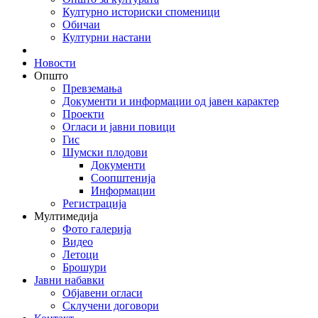
Културно историски споменици
Обичаи
Културни настани
Новости
Општо
Превземања
Документи и информации од јавен карактер
Проекти
Огласи и јавни повици
Гис
Шумски плодови
Документи
Соопштенија
Информации
Регистрација
Мултимедија
Фото галерија
Видео
Летоци
Брошури
Јавни набавки
Објавени огласи
Склучени договори