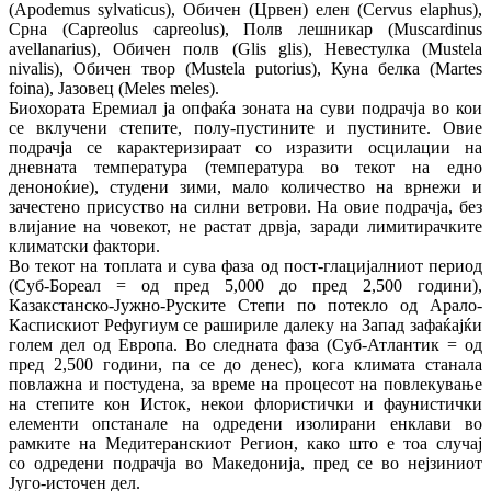
(Apodemus sylvaticus), Обичен (Црвен) елен (Cervus elaphus),
Срна (Capreolus capreolus), Полв лешникар (Muscardinus
avellanarius), Обичен полв (Glis glis), Невестулка (Mustela
nivalis), Обичен твор (Mustela putorius), Куна белка (Martes
foina), Јазовец (Meles meles).
Биохората Еремиал ја опфаќа зоната на суви подрачја во кои
се вклучени степите, полу‐пустините и пустините. Овие
подрачја се карактеризираат со изразити осцилации на
дневната температура (температура во текот на едно
деноноќие), студени зими, мало количество на врнежи и
зачестено присуство на силни ветрови. На овие подрачја, без
влијание на човекот, не растат дрвја, заради лимитирачките
климатски фактори.
Во текот на топлата и сува фаза од пост‐глацијалниот период
(Суб‐Бореал = од пред 5,000 до пред 2,500 години),
Казакстанско‐Јужно‐Руските Степи по потекло од Арало‐
Каспискиот Рефугиум се рашириле далеку на Запад зафаќајќи
голем дел од Европа. Во следната фаза (Суб‐Атлантик = од
пред 2,500 години, па се до денес), кога климата станала
повлажна и постудена, за време на процесот на повлекување
на степите кон Исток, некои флористички и фаунистички
елементи опстанале на одредени изолирани енклави во
рамките на Медитеранскиот Регион, како што е тоа случај
со одредени подрачја во Македонија, пред се во нејзиниот
Југо‐источен дел.