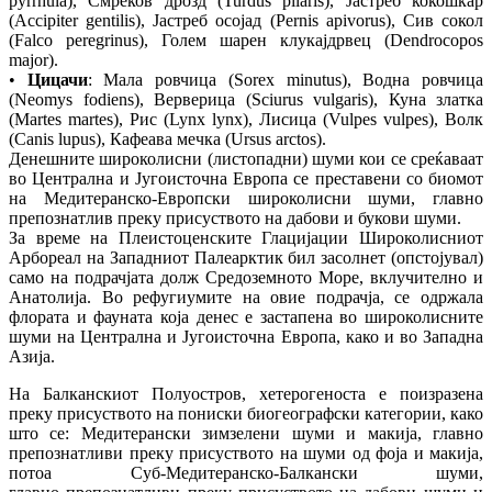
pyrrhula), Смреков дрозд (Turdus pilaris), Јастреб кокошкар
(Accipiter gentilis), Јастреб осојад (Pernis apivorus), Сив сокол
(Falco peregrinus), Голем шарен клукајдрвец (Dendrocopos
major).
•
Цицачи
: Мала ровчица (Sorex minutus), Водна ровчица
(Neomys fodiens), Верверица (Sciurus vulgaris), Куна златка
(Martes martes), Рис (Lynx lynx), Лисица (Vulpes vulpes), Волк
(Canis lupus), Кафеава мечка (Ursus arctos).
Денешните широколисни (листопадни) шуми кои се среќаваат
во Централна и Југоисточна Европа се преставени со биомот
на Медитеранско‐Европски широколисни шуми, главно
препознатлив преку присуството на дабови и букови шуми.
За време на Плеистоценските Глацијации Широколисниот
Арбореал на Западниот Палеарктик бил засолнет (опстојувал)
само на подрачјата долж Средоземното Море, вклучително и
Анатолија. Во рефугиумите на овие подрачја, се одржала
флората и фауната која денес е застапена во широколисните
шуми на Централна и Југоисточна Европа, како и во Западна
Азија.
На Балканскиот Полуостров, хетерогеноста е поизразена
преку присуството на пониски биогеографски категории, како
што се: Медитерански зимзелени шуми и макија, главно
препознатливи преку присуството на шуми од фоја и макија,
потоа Суб‐Медитеранско‐Балкански шуми,