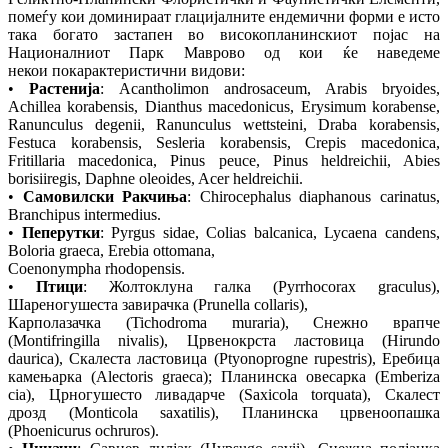
помеѓу кои доминираат глацијалните ендемични форми е исто
така богато застапен во високопланинскиот појас на
Националниот Парк Маврово од кои ќе наведеме
некои покарактеристични видови:
•
Растенија
: Acantholimon androsaceum, Arabis bryoides,
Achillea korabensis, Dianthus macedonicus, Erysimum korabense,
Ranunculus degenii, Ranunculus wettsteini, Draba korabensis,
Festuca korabensis, Sesleria korabensis, Crepis macedonica,
Fritillaria macedonica, Pinus peuce, Pinus heldreichii, Abies
borisiiregis, Daphne oleoides, Acer heldreichii.
•
Самовилски Ракчиња
: Chirocephalus diaphanous carinatus,
Branchipus intermedius.
•
Пеперутки
: Pyrgus sidae, Colias balcanica, Lycaena candens,
Boloria graeca, Erebia ottomana,
Coenonympha rhodopensis.
•
Птици
: Жолтоклуна галка (Pyrrhocorax graculus),
Шареногушеста завирачка (Prunella collaris),
Карполазачка (Tichodroma muraria), Снежно врапче
(Montifringilla nivalis), Црвенокрста ластовица (Hirundo
daurica), Скалеста ластовица (Ptyonoprogne rupestris), Еребица
камењарка (Alectoris graeca); Планинска овесарка (Emberiza
cia), Црногушесто ливадарче (Saxicola torquata), Скалест
дрозд (Monticola saxatilis), Планинска црвеноопашка
(Phoenicurus ochruros).