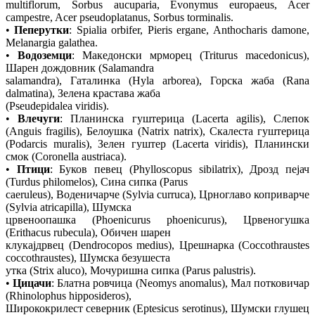
multiflorum, Sorbus aucuparia, Evonymus europaeus, Acer
campestre, Acer pseudoplatanus, Sorbus torminalis.
•
Пеперутки
: Spialia orbifer, Pieris ergane, Anthocharis damone,
Melanargia galathea.
•
Водоземци
: Македонски мрморец (Triturus macedonicus),
Шарен дождовник (Salamandra
salamandra), Гаталинка (Hyla arborea), Горска жаба (Rana
dalmatina), Зелена крастава жаба
(Pseudepidalea viridis).
•
Влечуги
: Планинска гуштерица (Lacerta agilis), Слепок
(Anguis fragilis), Белоушка (Natrix natrix), Скалеста гуштерица
(Podarcis muralis), Зелен гуштер (Lacerta viridis), Планински
смок (Coronella austriaca).
•
Птици
: Буков певец (Phylloscopus sibilatrix), Дрозд пејач
(Turdus philomelos), Сина сипка (Parus
caeruleus), Воденичарче (Sylvia curruca), Црноглаво коприварче
(Sylvia atricapilla), Шумска
црвеноопашка (Phoenicurus phoenicurus), Црвеногушка
(Erithacus rubecula), Обичен шарен
клукајдрвец (Dendrocopos medius), Црешнарка (Coccothraustes
coccothraustes), Шумска безушеста
утка (Strix aluco), Мочуришна сипка (Parus palustris).
•
Цицачи
: Блатна ровчица (Neomys anomalus), Мал потковичар
(Rhinolophus hipposideros),
Ширококрилест северник (Eptesicus serotinus), Шумски глушец