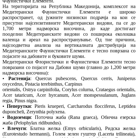
Фаунистички Елементи.
На територијата на Република Македонија, комплексот на
Медитерански Фаунистички Елементи е широко
распространет, од јужните низински подрачја на кои се
присутни најсензитивните Медитерански видови, па се до
1,700 метри надморска височина, до каде достигаат
пооделни Медитеранските видови со поширока еколошка
валенца и ареал на распространување. Од тие причини,
најсоодветна анализа на вертикалната дистрибуција на
Медитеранските Фаунистички Елементи е тесно поврзана со
појасите на дабовите и буковите шуми.
Медитерански Флористички и Фаунистички Елементи тесно
повразани со појасот на Дабови шуми (главно до 1,200 метри
надморска височина):
•
Растенија
: Quercus pubescens, Quercus cerris, Juniperus
oxycedrus, Pistacia terebinthus, Carpinus
orientalis, Ostrya carpinifolia, Corylus colurna, Crataegus orientalis,
Acer tataricum, Acer hyrcanum, Acer monspessulanum, Juglans
regia, Pinus nigra.
•
Пеперутки
: Pieris krueperi, Carcharodus flocciferus, Leptidea
duponcheli, Zerynthia polyxena.
•
Водоземци
: Поточна жаба (Rana graeca), Обична езерска
жаба (Pelophylax ridibundus).
•
Влечуги
: Блатна желка (Emys orbicularis), Ридска желка
(Eurotestudo hermanni), Голем зелен гуштер (Lacerta trilineata),