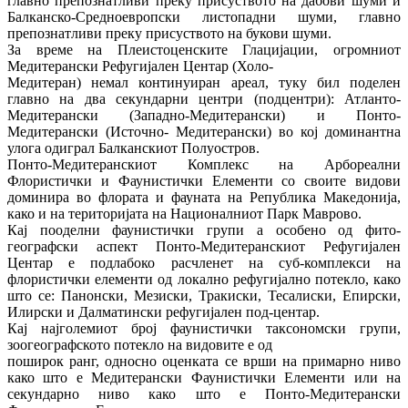
главно препознатливи преку присуството на дабови шуми и
Балканско‐Средноевропски листопадни шуми, главно
препознатливи преку присуството на букови шуми.
За време на Плеистоценските Глацијации, огромниот
Медитерански Рефугијален Центар (Холо‐
Медитеран) немал континуиран ареал, туку бил поделен
главно на два секундарни центри (подцентри): Атланто‐
Медитерански (Западно‐Медитерански) и Понто‐
Медитерански (Источно‐ Медитерански) во кој доминантна
улога одиграл Балканскиот Полуостров.
Понто‐Медитеранскиот Комплекс на Арбореални
Флористички и Фаунистички Елементи со своите видови
доминира во флората и фауната на Република Македонија,
како и на територијата на Националниот Парк Маврово.
Кај пооделни фаунистички групи а особено од фито‐
географски аспект Понто‐Медитеранскиот Рефугијален
Центар е подлабоко расчленет на суб‐комплекси на
флористички елементи од локално рефугијално потекло, како
што се: Панонски, Мезиски, Тракиски, Тесалиски, Епирски,
Илирски и Далматински рефугијален под‐центар.
Кај најголемиот број фаунистички таксономски групи,
зоогеографското потекло на видовите е од
поширок ранг, односно оценката се врши на примарно ниво
како што е Медитерански Фаунистички Елементи или на
секундарно ниво како што е Понто‐Медитерански