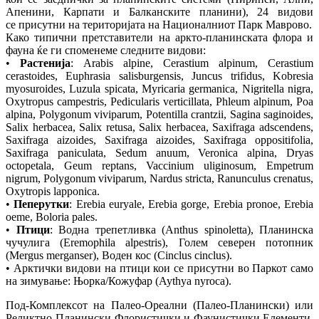
Апенини, Карпати и Балканските планини), 24 видови
се присутни на територијата на Националниот Парк Маврово.
Како типични претставители на аркто‐планинската флора и
фауна ќе ги споменеме следните видови:
•
Растенија
: Arabis alpine, Cerastium alpinum, Cerastium
cerastoides, Euphrasia salisburgensis, Juncus trifidus, Kobresia
myosuroides, Luzula spicata, Myricaria germanica, Nigritella nigra,
Oxytropus campestris, Pedicularis verticillata, Phleum alpinum, Poa
alpina, Polygonum viviparum, Potentilla crantzii, Sagina saginoides,
Salix herbacea, Salix retusa, Salix herbacea, Saxifraga adscendens,
Saxifraga aizoides, Saxifraga aizoides, Saxifraga oppositifolia,
Saxifraga paniculata, Sedum anuum, Veronica alpina, Dryas
octopetala, Geum reptans, Vaccinium uliginosum, Empetrum
nigrum, Polygonum viviparum, Nardus stricta, Ranunculus crenatus,
Oxytropis lapponica.
•
Пеперутки
: Erebia euryale, Erebia gorge, Erebia pronoe, Erebia
oeme, Boloria pales.
•
Птици
: Водна трепетливка (Anthus spinoletta), Планинска
чучулига (Eremophila alpestris), Голем северен потопник
(Mergus merganser), Воден кос (Cinclus cinclus).
• Арктички видови на птици кои се присутни во Паркот само
на зимување: Њорка/Кожуфар (Aythya nyroca).
Под‐Комплексот на Палео‐Ореални (Палео‐Планински) или
Реликтно‐Планински Флористички и Фаунистички Елементи,