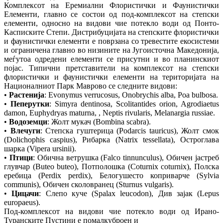
Комплексот на Еремиални Флористички и Фаунистички
Елементи, главно се состои од под‐комплексот на степски
елементи, односно на видови чие потекло води од Понто‐
Касписките Степи. Дистрибуцијата на степските флористички
и фаунистички елементи е поврзана со тревестите екосистеми
и ограничена главно во низините на Југоисточна Македонија,
меѓутоа одредени елементи се присутни и во планинскиот
појас. Типични претставители на комплексот на степски
флористички и фаунистички елементи на територијата на
Националниот Парк Маврово се следните видови:
•
Растенија
: Evonymus verrucosus, Onobrychis alba, Poa bulbosa.
•
Пеперутки
: Simyra dentinosa, Scolitantides orion, Agrodiaetus
damon, Euphydryas maturna, , Neptis rivularis, Melanargia russiae.
•
Водоземци
: Жолт мукач (Bombina scabra).
•
Влечуги
: Степска гуштерица (Podarcis tauricus), Жолт смок
(Dolichophis caspius), Рибарка (Natrix tessellata), Остроглава
шарка (Vipera ursinii).
•
Птици
: Обична ветрушка (Falco tinnunculus), Обичен јастреб
глувчар (Buteo buteo), Потполошка (Coturnix coturnix), Полска
еребица (Perdix perdix), Белогушесто коприварче (Sylvia
communis), Обичен сколовранец (Sturnus vulgaris).
•
Цицачи
: Слепо куче (Spalax leucodon), Див зајак (Lepus
europaeus).
Под‐комплексот на видови чие потекло води од Ирано‐
Туранските Пустини е помалкуброен и