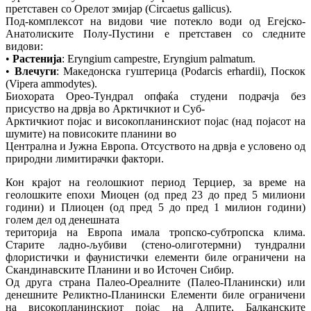
претставен со Орелот змијар (Circaetus gallicus).
Под‐комплексот на видови чие потекло води од Егејско‐
Анатолиските Полу‐Пустини е претставен со следните
видови:
•
Растенија
: Eryngium campestre, Eryngium palmatum.
•
Влечуги
: Македонска гуштерица (Podarcis erhardii), Поскок
(Vipera ammodytes).
Биохората Орео‐Тундрал опфаќа студени подрачја без
присуство на дрвја во Арктичкиот и Суб‐
Арктичкиот појас и високопланинскиот појас (над појасот на
шумите) на повисоките планини во
Централна и Јужна Европа. Отсуството на дрвја е условено од
природни лимитирачки фактори.
Кон крајот на геолошкиот период Терциер, за време на
геолошките епохи Миоцен (од пред 23 до пред 5 милиони
години) и Плиоцен (од пред 5 до пред 1 милион години)
голем дел од денешната
територија на Европа имала тропско‐субтропска клима.
Старите ладно‐љубиви (стено‐олиготермни) тундрални
флористички и фаунистички елементи биле ограничени на
Скандинавските Планини и во Источен Сибир.
Од друга страна Палео‐Ореалните (Палео‐Планински) или
денешните Реликтно‐Планински Елементи биле ограничени
на високопланинскиот појас на Алпите, Балканските