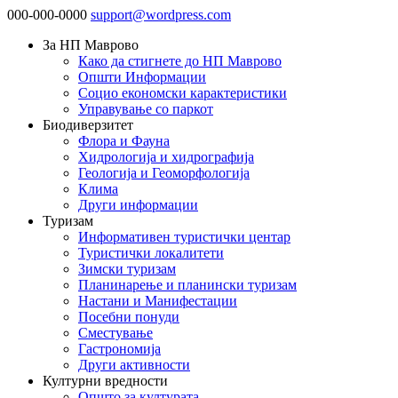
000-000-0000
support@wordpress.com
За НП Маврово
Како да стигнете до НП Маврово
Општи Информации
Социо економски карактеристики
Управување со паркот
Биодиверзитет
Флора и Фауна
Хидрологија и хидрографија
Геологија и Геоморфологија
Клима
Други информации
Туризам
Информативен туристички центар
Туристички локалитети
Зимски туризам
Планинарење и планински туризам
Настани и Манифестации
Посебни понуди
Сместување
Гастрономија
Други активности
Културни вредности
Општо за културата