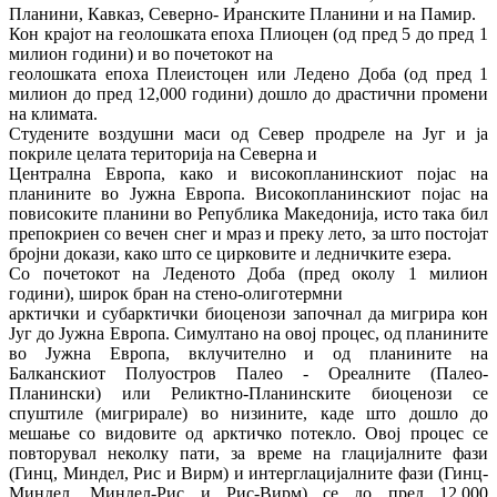
Планини, Кавказ, Северно‐ Иранските Планини и на Памир.
Кон крајот на геолошката епоха Плиоцен (од пред 5 до пред 1
милион години) и во почетокот на
геолошката епоха Плеистоцен или Ледено Доба (од пред 1
милион до пред 12,000 години) дошло до драстични промени
на климата.
Студените воздушни маси од Север продреле на Југ и ја
покриле целата територија на Северна и
Централна Европа, како и високопланинскиот појас на
планините во Јужна Европа. Високопланинскиот појас на
повисоките планини во Република Македонија, исто така бил
препокриен со вечен снег и мраз и преку лето, за што постојат
бројни докази, како што се цирковите и ледничките езера.
Со почетокот на Леденото Доба (пред околу 1 милион
години), широк бран на стено‐олиготермни
арктички и субарктички биоценози започнал да мигрира кон
Југ до Јужна Европа. Симултано на овој процес, од планините
во Јужна Европа, вклучително и од планините на
Балканскиот Полуостров Палео ‐ Ореалните (Палео‐
Планински) или Реликтно‐Планинските биоценози се
спуштиле (мигрирале) во низините, каде што дошло до
мешање со видовите од арктичко потекло. Овој процес се
повторувал неколку пати, за време на глацијалните фази
(Гинц, Миндел, Рис и Вирм) и интерглацијалните фази (Гинц‐
Миндел, Миндел‐Рис и Рис‐Вирм) се до пред 12,000