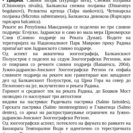
•
Цицачи
: Савиев лилјак (Hypsugo savii), Снежна полјанка
(Chionomys nivalis), Балканска снежна полјанка (Dinaromys
bogdanovi), Реликтна кртица (Talpa stankovici), Четинарска
полјанка (Microtus subterraneus), Балканска дивокоза (Rupicapra
rupicapra balcanica).
Реките во Република Македонија се поделени во три сливни
подрачја: Егејски, Јадрански и само во мала мера Црноморски
Слив (Сливно подрачје на Реката Дунав). Водите на
територијата на Националниот Парк Маврово преку Радика
припаѓаат кон Јадранското сливно подрачје.
Од аспект на акватична зоогеографија, Балканскиот
Полуостров е поделен на седум Зоогеографски Региони, кои
се поврзани со речните сливни подрачја (Banarescu, 2004).
Јужно‐јадранско‐Јонскиот Зоогеографски Регион ги опфаќа
сливните подрачја на реките кои гравитираат кон западниот
дел од Балканскиот Полуостров, од Црна Гора на север до
Пелопонез на југ, вклучително и реката Радика.
Горниот и средниот тек на реката Радика, до Бошков Мост
низводно го населуваат три автохтони
видови на пастрмки: Радичката пастрмка (Salmo farioides),
Гарската пастрмка (Salmo montenegrinus) и Главатица (Salmo
dentex), со ареал на распространување ограничен на Јужно‐
јадранско‐Јонскиот Зоогеографски Регион.
Од зоогеографски аспект, потеклото на фауната во рамките на
Биохората Темпорални Води е идентично со терестричната