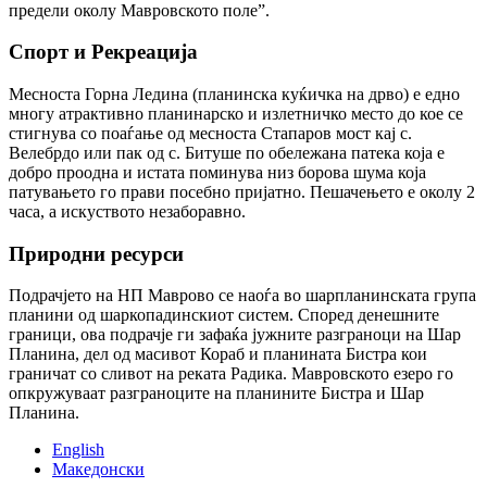
предели околу Мавровското поле”.
Спорт и Рекреација
Месноста Горна Ледина (планинска куќичка на дрво) е едно
многу атрактивно планинарско и излетничко место до кое се
стигнува со поаѓање од месноста Стапаров мост кај с.
Велебрдо или пак од с. Битуше по обележана патека која е
добро проодна и истата поминува низ борова шума која
патувањето го прави посебно пријатно. Пешачењето е околу 2
часа, а искуството незаборавно.
Природни ресурси
Подрачјето на НП Маврово се наоѓа во шарпланинската група
планини од шаркопадинскиот систем. Според денешните
граници, ова подрачје ги зафаќа јужните разграноци на Шар
Планина, дел од масивот Кораб и планината Бистра кои
граничат со сливот на реката Радика. Мавровското езеро го
опкружуваат разграноците на планините Бистра и Шар
Планина.
English
Македонски