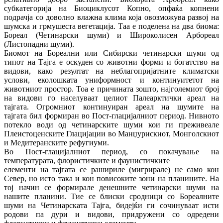
субкатегорија на Биоциклусот Копно, опфаќа копнени
подрачја со доволно влажна клима која овозможува развој на
шумска и грмушеста вегетација. Таа е поделена на два биома:
Бореал (Четинарски шуми) и Широколисен Арбореал
(Листопадни шуми).
Биомот на Бореални или Сибирски четинарски шуми од
типот на Тајга е оскуден со животни форми и богатство на
видови, како резултат на неблагопријатните климатски
услови, еколошката униформност и континуитетот на
животниот простор. Тоа е причината зошто, најголемиот број
на видови го населуваат целиот Палеарктички ареал на
тајгата. Огромниот континуиран ареал на шумите на
тајгата бил формиран во Пост‐глацијалниот период. Нивното
потекло води од четинарските шуми кои ги преживеале
Плеистоценските Глацијации во Манџурискиот, Монголскиот
и Медитеранските рефугиуми.
Во Пост‐глацијалниот период, со покачување на
температурата, флористичките и фаунистичките
елементи на тајгата се рашириле (мигрирале) не само кон
Север, но исто така и кон повисоките зони на планините. На
тој начин се формирале денешните четинарски шуми на
нашите планини. Тие се блиски сродници со Бореалните
шуми на Четинарската Тајга, бидејќи ги сочинуваат исти
родови па дури и видови, придружени со одредени