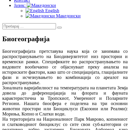
Контакт
Јазик:
English
Македонски
Биогеографија
Биогеографијата претставува наука која се занимава со
распространувањето на Биодиверзитетот низ просторни и
временски рамки. Спецификите во распространувањето на
видовите вообичаено се објаснуваат преку анализа на
историските фактори, како што се специјацијата, глацијалните
фази и исчезнувањето во комбинација со ареалот на
распространување.
Зоналната варијабилност на температурата на планетата Земја
довела до диференцијација на флората и фауната
карактеристична за Тропскиот, Умерениот и Поларните
Региони. Нашата биосфера е поделена на три основни
животни простори или Биоциклуси (Екозони или Реалми):
Мориња, Копно и Слатки води.
На територијата на Националниот Парк Маврово, копнениот
и слатководниот биоциклус со сите свои суб‐категории се
релативно добро застапени. Биохората Арбореал како