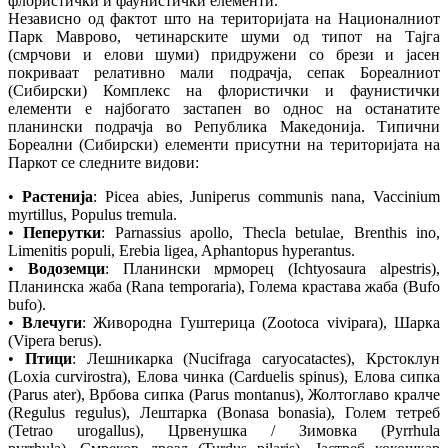
флористички и фаунистички елементи.
Независно од фактот што на територијата на Националниот
Парк Маврово, четинарските шуми од типот на Тајга
(смрчови и елови шуми) придружени со брези и јасен
покриваат релативно мали подрачја, сепак Бореалниот
(Сибирски) Комплекс на флористички и фаунистички
елементи е најбогато застапен во однос на останатите
планински подрачја во Република Македонија. Типични
Бореални (Сибирски) елементи присутни на територијата на
Паркот се следните видови:
•
Растенија
: Picea abies, Juniperus communis nana, Vaccinium
myrtillus, Populus tremula.
•
Пеперутки
: Parnassius apollo, Thecla betulae, Brenthis ino,
Limenitis populi, Erebia ligea, Aphantopus hyperantus.
•
Водоземци
: Планински мрморец (Ichtyosaura alpestris),
Планинска жаба (Rana temporaria), Голема крастава жаба (Bufo
bufo).
•
Влечуги
: Живородна Гуштерица (Zootoca vivipara), Шарка
(Vipera berus).
•
Птици
: Лешникарка (Nucifraga caryocatactes), Крстоклун
(Loxia curvirostra), Елова чинка (Carduelis spinus), Елова сипка
(Parus ater), Врбова сипка (Parus montanus), Жолтоглаво кралче
(Regulus regulus), Лештарка (Bonasa bonasia), Голем тетреб
(Tetrao urogallus), Црвенушка / Зимовка (Pyrrhula