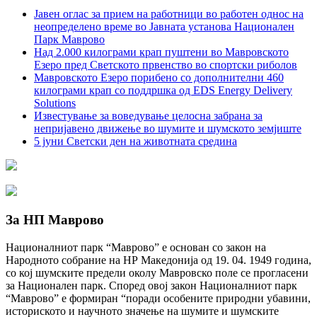
Јавен оглас за прием на работници во работен однос на
неопределено време во Јавната установа Национален
Парк Маврово
Над 2.000 килограми крап пуштени во Мавровското
Езеро пред Светското првенство во спортски риболов
Мавровското Езеро порибено со дополнителни 460
килограми крап со поддршка од EDS Energy Delivery
Solutions
Известување за воведување целосна забрана за
непријавено движење во шумите и шумското земјиште
5 јуни Светски ден на животната средина
За НП Маврово
Националниот парк “Маврово” е основан со закон на
Народното собрание на НР Македонија од 19. 04. 1949 година,
со кој шумските предели околу Мавровско поле се прогласени
за Национален парк. Според овој закон Националниот парк
“Маврово” е формиран “поради особените природни убавини,
историското и научното значење на шумите и шумските