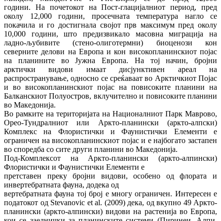
години. На почетокот на Пост‐глацијалниот период, пред
околу 12,000 години, просечната температура нагло се
покачила и го достигнала својот прв максимум пред околу
10,000 години, што предизвикало масовна миграција на
ладно‐љубивите (стено‐олиготермни) биоценози кон
северните делови на Европа и кон високопланинскиот појас
на планините во Јужна Европа. На тој начин, бројни
арктички видови имаат дисјунктивен ареал на
распространување, односно се среќаваат во Арктичкиот Појас
и во високопланинскиот појас на повисоките планини на
Балканскиот Полуостров, вклучително и повисоките планини
во Македонија.
Во рамките на територијата на Националниот Парк Маврово,
Орео‐Тундралниот или Аркто‐планински (аркто‐алпски)
Комплекс на Флористички и Фаунистички Елементи е
ограничен на високопланинскиот појас и е најбогато застапен
во споредба со сите други планини во Македонија.
Под‐Комплексот на Аркто‐планински (аркто‐алпински)
Флористички и Фаунистички Елементи е
претставен преку бројни видови, особено од флората и
инвертебратната фауна, додека од
вертебратната фауна тој број е многу ограничен. Интересен е
податокот од Stevanovic et al. (2009) дека, од вкупно 49 Аркто‐
планински (аркто‐алпински) видови на растенија во Европа,
кои се заеднички за планинските системи (Пиринеи, Алпи,