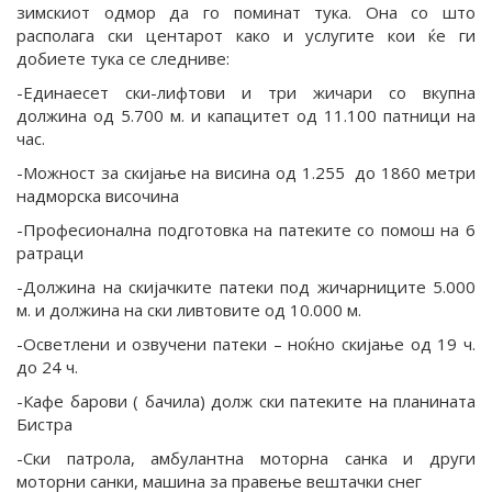
зимскиот одмор да го поминат тука. Она со што
располага ски центарот како и услугите кои ќе ги
добиете тука се следниве:
-Единаесет ски-лифтови и три жичари со вкупна
должина од 5.700 м. и капацитет од 11.100 патници на
час.
-Можност за скијање на висина од 1.255 до 1860 метри
надморска височина
-Професионална подготовка на патеките со помош на 6
ратраци
-Должина на скијачките патеки под жичарниците 5.000
м. и должина на ски ливтовите од 10.000 м.
-Осветлени и озвучени патеки – ноќно скијање од 19 ч.
до 24 ч.
-Кафе барови ( бачила) долж ски патеките на планината
Бистра
-Ски патрола, амбулантна моторна санка и други
моторни санки, машина за правење вештачки снег