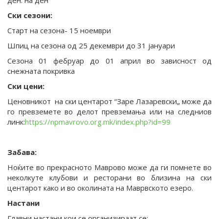
ден. на ден
Ски сезони:
Старт на сезона- 15 ноември
Шпиц на сезона од 25 декември до 31 јануари
Сезона 01 фебруар до 01 април во зависност од
снежната покривка
Ски цени:
Ценовникот на ски центарот “Заре Лазаревски„ може да
го превземете во делот превземања или на следниов
линк:
https://npmavrovo.org.mk/index.php?id=99
Забава:
Ноќите во прекрасното Маврово може да ги помнете во
неколкуте клубови и ресторани во близина на ски
центарот како и во околината на Маврвското езеро.
Настани
Главни настани кои се организираат се: