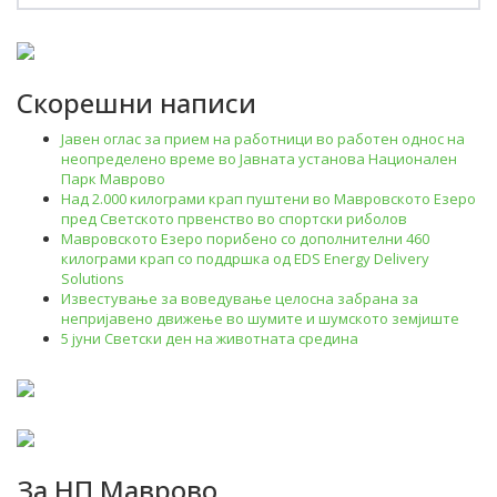
Скорешни написи
Јавен оглас за прием на работници во работен однос на
неопределено време во Јавната установа Национален
Парк Маврово
Над 2.000 килограми крап пуштени во Мавровското Езеро
пред Светското првенство во спортски риболов
Мавровското Езеро порибено со дополнителни 460
килограми крап со поддршка од EDS Energy Delivery
Solutions
Известување за воведување целосна забрана за
непријавено движење во шумите и шумското земјиште
5 јуни Светски ден на животната средина
За НП Маврово