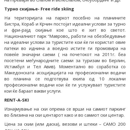
Турно скијање- Free ride skiing
На територијата на паркот посебно на планините
Бистра, Кораб и Крчин постојат идеални услови за турно
и фри-рајд скијање кое што е хит во светот.
Националниот парк “Маврово„ работи на обезбедување
на идеални услови за туристите кои ќе ги користат овие
патеки во иднина а воедно истите ги промовира на
повеќе значајни саеми ( на почетокот на 2011г. беа
посетени меѓународните саеми за туризам во Берлин,
Истамбул и Тел Авив). Моментално во соработка со
Македонската асоцијацијата на професионални водачи
во планина се подготвува екипа од 10 локални
професионални водaчи кои ќе ги услужуваат туристите
кои ќе бараат вакви услуги.
RENT-A-SKI
Изнајмување на ски опрема се врши на самиот паркинг
во близина на ски центарот како и во самиот ски центар.
Цена за скии (или даска), везови и штеки – САМО 200