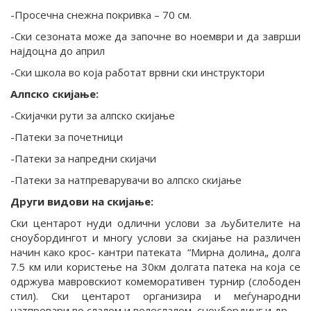
-Просечна снежна покривка – 70 см.
-Ски сезоната може да започне во ноември и да заврши
најдоцна до април
-Ски школа во која работат врвни ски инструктори
Алпско скијање:
-Скијачки рути за алпско скијање
-Патеки за почетници
-Патеки за напредни скијачи
-Патеки за натпреварувачи во алпско скијање
Други видови на скијање:
Ски центарот нуди одлични услови за љубителите на
сноубордингот и многу услови за скијање на различен
начин како крос- кантри патеката “Мирна долина„ долга
7.5 км или користење на 30км долгата патека на која се
одржува мавровскиот комеморативен турнир (слободен
стил). Ски центарот организира и меѓународни
натпревари во слалом и велеслалом, сноубординг и др.