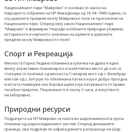
Националниот парк “Маврово” е основан со закон на
Народното собрание на НР Македонија од 19. 04. 1949 година, со
кој шумските предели околу Мавровско поле се прогласени за
Национален парк. Според овој закон Националниот парк
“Маврово” е формиран “поради особените природни убавини,
историското и научното значење на шумите и шумските
предели околу Мавровското поле”.
Спорт и Рекреација
Месноста Горна Ледина (планинска куќичка на дрво) е едно
многу атрактивно планинарско и излетничко место до кое се
стигнува со поаѓање од месноста Стапаров мост кај с. Велебрдо
или пак од с. Битуше по обележана патека која е добро проодна
и истата поминува низ борова шума која патувањето го прави
посебно пријатно. Пешачењето е околу 2 часа, а искуството
незаборавно.
Природни ресурси
Подрачјето на НП Маврово се наоѓа во шарпланинската група
планини од шаркопадинскиот систем. Според денешните
граници, ова подрачје ги зафаќа јужните разграноци на Шар