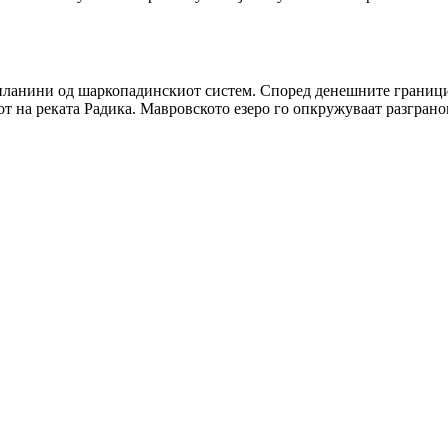
планини од шаркопадинскиот систем. Според денешните граници,
вот на реката Радика. Мавровското езеро го опкружуваат разгра