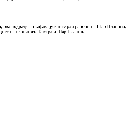
 ова подрачје ги зафаќа јужните разграноци на Шар Планина,
ноците на планините Бистра и Шар Планина.