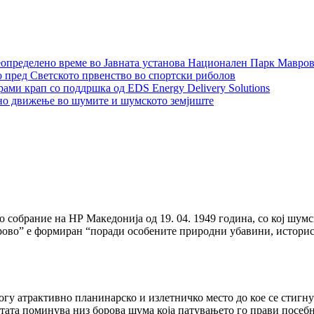
неопределено време во Јавната установа Национален Парк Мавро
 пред Светското првенство во спортски риболов
ми крап со поддршка од EDS Energy Delivery Solutions
ено движење во шумите и шумското земјиште
собрание на НР Македонија од 19. 04. 1949 година, со кој шумс
ово” е формиран “поради особените природни убавини, историс
гу атрактивно планинарско и излетничко место до кое се стигну
стата поминува низ борова шума која патувањето го прави посебн