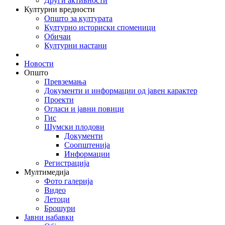
Други активности
Културни вредности
Општо за културата
Културно историски споменици
Обичаи
Културни настани
Новости
Општо
Превземања
Документи и информации од јавен карактер
Проекти
Огласи и јавни повици
Гис
Шумски плодови
Документи
Соопштенија
Информации
Регистрација
Мултимедија
Фото галерија
Видео
Летоци
Брошури
Јавни набавки