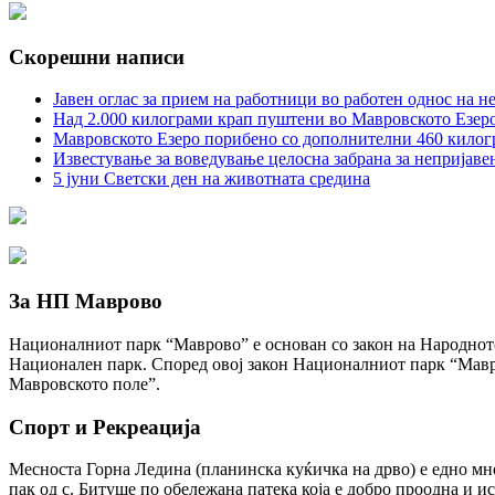
Скорешни написи
Јавен оглас за прием на работници во работен однос на 
Над 2.000 килограми крап пуштени во Мавровското Езеро
Мавровското Езеро порибено со дополнителни 460 килогра
Известување за воведување целосна забрана за непријав
5 јуни Светски ден на животната средина
За НП Маврово
Националниот парк “Маврово” е основан со закон на Народното 
Национален парк. Според овој закон Националниот парк “Мавр
Мавровското поле”.
Спорт и Рекреација
Месноста Горна Ледина (планинска куќичка на дрво) е едно мно
пак од с. Битуше по обележана патека која е добро проодна и и