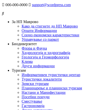
000-000-0000
support@wordpress.com
За НП Маврово
Како да стигнете до НП Маврово
Општи Информации
Социо економски карактеристики
Управување со паркот
Биодиверзитет
Флора и Фауна
Хидрологија и хидрографија
Геологија и Геоморфологија
Клима
Други информации
Туризам
Информативен туристички центар
Туристички локалитети
Зимски туризам
Планинарење и планински туризам
Настани и Манифестации
Посебни понуди
Сместување
Гастрономија