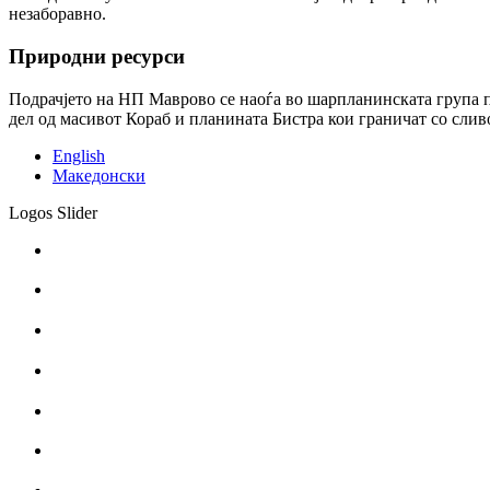
незаборавно.
Природни ресурси
Подрачјето на НП Маврово се наоѓа во шарпланинската група 
дел од масивот Кораб и планината Бистра кои граничат со сли
English
Македонски
Logos Slider