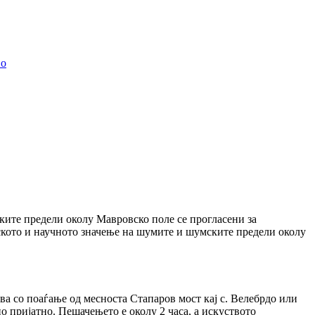
во
ките предели околу Мавровско поле се прогласени за
кото и научното значење на шумите и шумските предели околу
ва со поаѓање од месноста Стапаров мост кај с. Велебрдо или
о пријатно. Пешачењето е околу 2 часа, а искуството