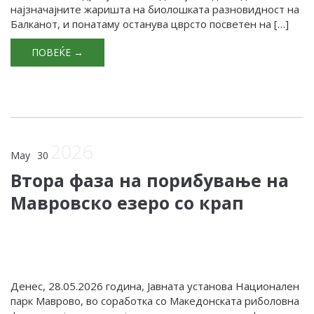
најзначајните жаришта на биолошката разновидност на
Балканот, и понатаму останува цврсто посветен на […]
ПОВЕЌЕ →
2026
May
30
Втора фаза на порибување на
Мавровско езеро со крап
Денес, 28.05.2026 година, Јавната установа Национален
парк Маврово, во соработка со Македонската риболовна