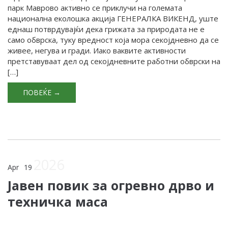
парк Маврово активно се приклучи на големата
национална еколошка акција ГЕНЕРАЛКА ВИКЕНД, уште
еднаш потврдувајќи дека грижата за природата не е
само обврска, туку вредност која мора секојдневно да се
живее, негува и гради. Иако ваквите активности
претставуваат дел од секојдневните работни обврски на
[…]
ПОВЕЌЕ →
2026
Apr
19
Јавен повик за огревно дрво и
техничка маса