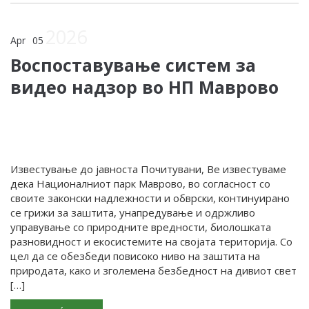
2026
Apr
05
Воспоставување систем за
видео надзор во НП Маврово
Известување до јавноста Почитувани, Ве известуваме
дека Националниот парк Маврово, во согласност со
своите законски надлежности и обврски, континуирано
се грижи за заштита, унапредување и одржливо
управување со природните вредности, биолошката
разновидност и екосистемите на својата територија. Со
цел да се обезбеди повисоко ниво на заштита на
природата, како и зголемена безбедност на дивиот свет
[…]