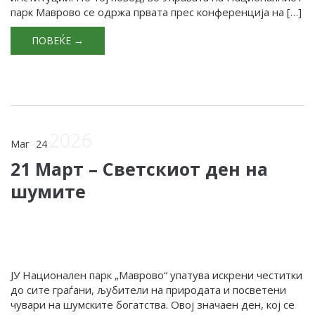
парк Маврово се одржа првата прес конференција на […]
ПОВЕЌЕ →
2026
Mar
24
21 Март – Светскиот ден на
шумите
ЈУ Национален парк „Маврово“ упатува искрени честитки
до сите граѓани, љубители на природата и посветени
чувари на шумските богатства. Овој значаен ден, кој се