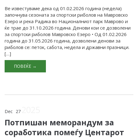
Ве известуваме дека од 01.02.2026 година (недела)
започнува сезоната за спортски риболов на Мавровско
Езеро и река Радика во Националниот парк Маврово и
ќе трае до 31.10.2026 година. Денови кои се дозволени
за спортски риболов Мавровско Езеро • Од 01.02.2026
година до 31.05.2026 година, дозволени денови за
риболов се: петок, сабота, недела и државни празници.
[…]
ПОВЕЌЕ →
2025
Dec
27
Потпишан меморандум за
соработика помеѓу Центарот