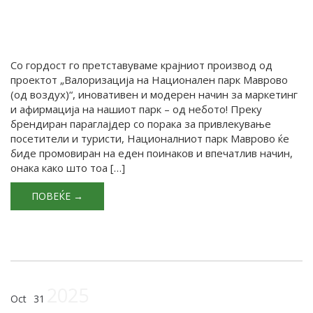
Со гордост го претставуваме крајниот производ од
проектот „Валоризација на Национален парк Маврово
(од воздух)“, иновативен и модерен начин за маркетинг
и афирмација на нашиот парк – од небото! Преку
брендиран параглајдер со порака за привлекување
посетители и туристи, Националниот парк Маврово ќе
биде промовиран на еден поинаков и впечатлив начин,
онака како што тоа […]
ПОВЕЌЕ →
2025
Oct
31