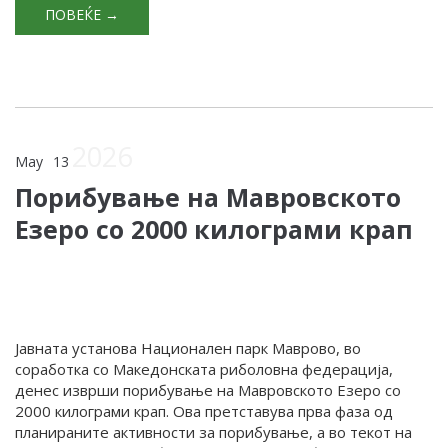
ПОВЕЌЕ →
2026
May
13
Порибување на Мавровското
Езеро со 2000 килограми крап
Јавната установа Национален парк Маврово, во
соработка со Македонската риболовна федерација,
денес изврши порибување на Мавровското Езеро со
2000 килограми крап. Ова претставува прва фаза од
планираните активности за порибување, а во текот на