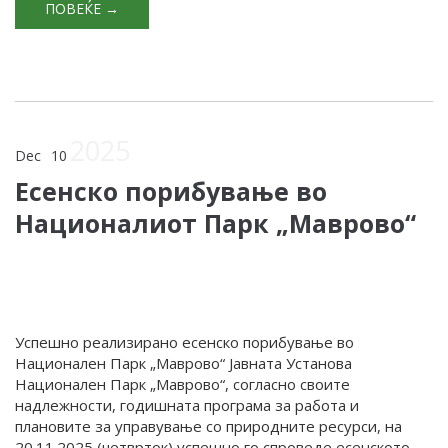
ПОВЕЌЕ →
2025
Dec
10
Есенско порибување во
Националиот Парк „Маврово“
Успешно реализирано есенско порибување во
Национален Парк „Маврово“ Јавната Установа
Национален Парк „Маврово“, согласно своите
надлежности, годишната програма за работа и
плановите за управување со природните ресурси, на
20.11.2025 (четврток) успешно го спроведе есенското