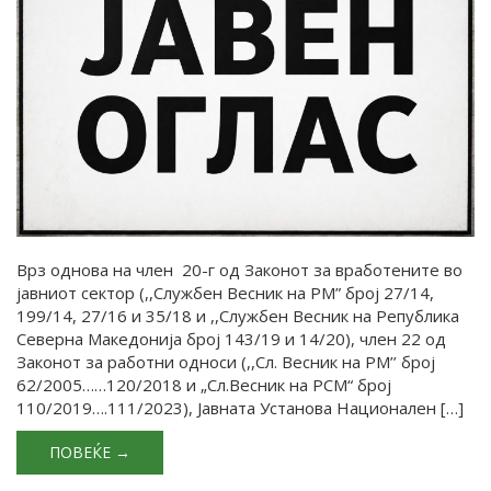
Врз однова на член 20-г од Законот за вработените во
јавниот сектор (,,Службен Весник на РМ” број 27/14,
199/14, 27/16 и 35/18 и ,,Службен Весник на Република
Северна Македонија број 143/19 и 14/20), член 22 од
Законот за работни односи (,,Сл. Весник на РМ’’ број
62/2005……120/2018 и „Сл.Весник на РСМ“ број
110/2019….111/2023), Јавната Установа Национален […]
ПОВЕЌЕ →