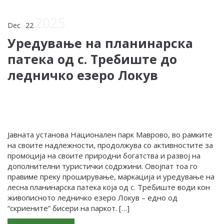
2025
Dec
22
Уредување на планинарска
патека од с. Требиште до
ледничко езеро Локув
Јавната установа Национален парк Маврово, во рамките
на своите надлежности, продолжува со активностите за
промоција на своите природни богатства и развој на
дополнителни туристички содржини. Овојпат тоа го
правиме преку проширување, маркација и уредување на
лесна планинарска патека која од с. Требиште води кон
живописното ледничко езеро Локув – едно од
“скриените” бисери на паркот. […]