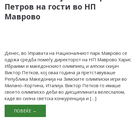
Петров на гости во НП
Маврово
Денес, во Управата на Националниот парк Маврово се
одржа средба помеѓу директорот на НП Маврово Харис
Ибраими и македонскиот олимпиец и алпски скијач
Виктор Петков, кој оваа година ја претставуваше
Република Македонија на Зимските олимписки игри во
Милано–Кортина, Италија. Виктор Петков го имаше
своето олимписко деби во дисциплината велеслалом,
каде во силна светска конкуренција и […]
ПОВЕЌЕ →