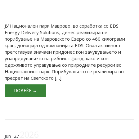
ЈУ Национален парк Маврово, во соработка со EDS
Energy Delivery Solutions, денес реализираше
порибување на Мавровското Езеро со 460 килограми
крап, донација од компанијата EDS. Оваа активност
претставува значаен придонес кон зачувувањето и
унапредувањето на рибниот фонд, како и кон
одржливото управување со природните ресурси во
Националниот парк. Порибувањето се реализира во
пресрет на Светското […]
ПОВЕЌЕ →
2026
Jun
27