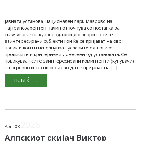
Јавната установа Национален парк Маврово на
најтрансоарентен начин отпочнува со постапка за
склучување на купопродажни договори со сите
заинтересирани субјекти кон ќе се пријават на овој
повик и кои ги исполнуваат условите од повикот,
прописите и критериуми донесени од установата. Се
повикуваат сите заинтересирани коминтенти (купувачи)
на огревно и техничко дрво да се пријават на […]
ПОВЕЌЕ →
2026
Apr
08
Алпскиот скијач Виктор