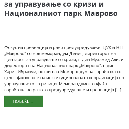
за управување со кризи и
Националниот парк Маврово
Фокус на превенција и рано предупредување: ЦУК и НП
„Маврово“ со нов меморандум Денес, директорот на
Центарот за управување со кризи, г-дин Мухамед Али, и
директорот на Националниот парк „Маврово“, г-дин
Харис Ибраими, потпишаа Меморандум за соработка со
цел зајакнување на институционалната координација во
управувањето со ризици. Меморандумот опфаќа
соработка во раното предупредување и превенција […]
ПОВЕЌЕ →