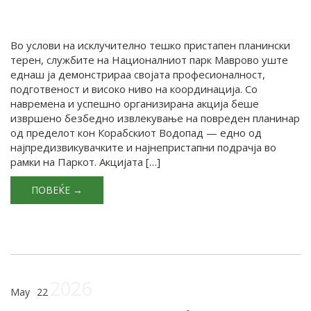
Во услови на исклучително тешко пристапен планински
терен, службите на Националниот парк Маврово уште
еднаш ја демонстрираа својата професионалност,
подготвеност и високо ниво на координација. Со
навремена и успешно организирана акција беше
извршено безбедно извлекување на повреден планинар
од пределот кон Корабскиот Водопад — едно од
најпредизвикувачките и најнепристапни подрачја во
рамки на Паркот. Акцијата […]
ПОВЕЌЕ →
2026
May
22