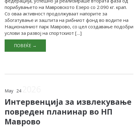
федерација, успешно ја реализираше втората фаза од
порибувањето на Мавровското Езеро со 2.090 кг. крап.
Со оваа активност продолжуваат напорите за
збогатување и заштита на рибниот фонд во водите на
Националниот парк Маврово, со цел создавање подобри
услови за развој на спортскиот […]
ПОВЕЌЕ →
2026
May
24
Интервенција за извлекување
повреден планинар во НП
Маврово