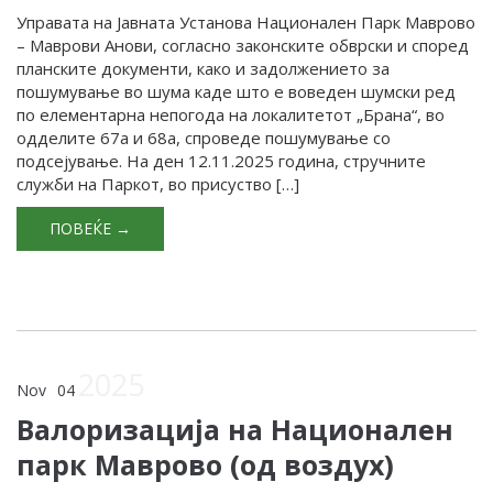
Управата на Јавната Установа Национален Парк Маврово
– Маврови Анови, согласно законските обврски и според
планските документи, како и задолжението за
пошумување во шума каде што е воведен шумски ред
по елементарна непогода на локалитетот „Брана“, во
одделите 67а и 68а, спроведе пошумување со
подсејување. На ден 12.11.2025 година, стручните
служби на Паркот, во присуство […]
ПОВЕЌЕ →
2025
Nov
04
Валоризација на Национален
парк Маврово (од воздух)