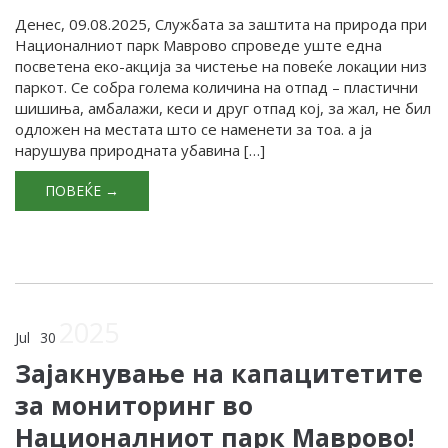
Денес, 09.08.2025, Службата за заштита на природа при
Националниот парк Маврово спроведе уште една
посветена еко-акција за чистење на повеќе локации низ
паркот. Се собра голема количина на отпад – пластични
шишиња, амбалажи, кеси и друг отпад кој, за жал, не бил
одложен на местата што се наменети за тоа. а ја
нарушува природната убавина […]
ПОВЕЌЕ →
2025
Jul
30
Зајакнување на капацитетите
за мониторинг во
Националниот парк Маврово!