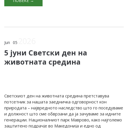
ПОВЕЌЕ →
2026
Jun
05
5 јуни Светски ден на
животната средина
Светскиот ден на животната средина претставува
потсетник за нашата заедничка одговорност кон
природата – највредното наследство што го поседуваме
и должност што сме обврзани да ја зачуваме за идните
генерации. Националниот парк Маврово, како најголемо
заштитено подрачје во Македонија и едно од